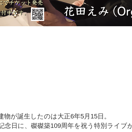
建物が誕生したのは大正6年5月15日。
記念日に、磔磔築109周年を祝う特別ライブ