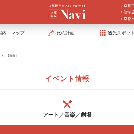
京都
修学
京都
案内・マップ
旅の計画
観光スポッ
イブ」【磔磔】
イベント情報
アート／音楽／劇場