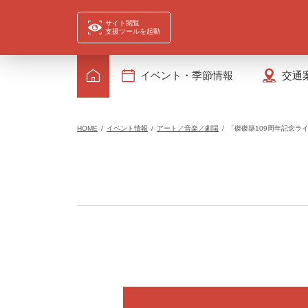
サイト閲覧
支援ツールを起動
イベント・季節情報
交通
HOME
イベント情報
アート／音楽／劇場
「磔磔築109周年記念ラ