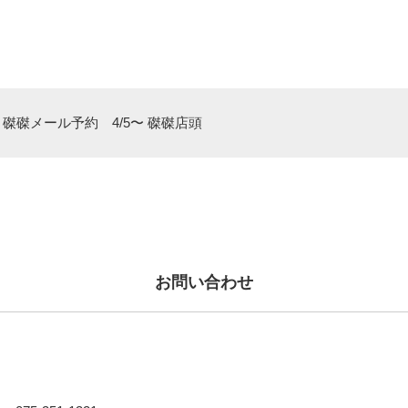
磔磔メール予約 4/5〜 磔磔店頭
お問い合わせ