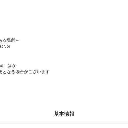
からある場所～
SONG
nows ほか
更となる場合がございます
基本情報