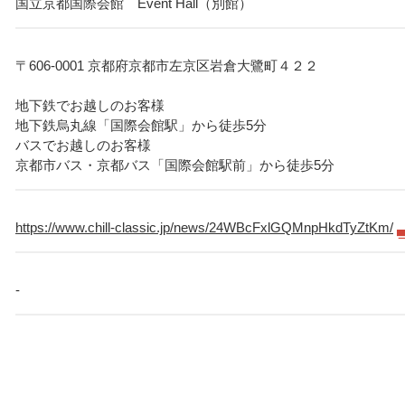
国立京都国際会館 Event Hall（別館）
〒606-0001 京都府京都市左京区岩倉大鷺町４２２
地下鉄でお越しのお客様
地下鉄烏丸線「国際会館駅」から徒歩5分
バスでお越しのお客様
京都市バス・京都バス「国際会館駅前」から徒歩5分
https://www.chill-classic.jp/news/24WBcFxlGQMnpHkdTyZtKm/
-