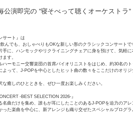
公演即完の ”寝そべって聴くオーケストラ” 
ンサート』は
も飲んでも、おしゃべりもOKな新しい形のクラシックコンサートで
片手に、ハンモックやリクライニングチェアに身を預けて、気軽に
けます。
ルハーモニー交響楽団の首席バイオリニストをはじめ、約30名の
によって、J-POPを中心としたヒット曲の数々をここだけのオリ
沢な癒しのひとときを、ぜひ一度お楽しみください。
ONCERT -BEST SELECTION 2026-』
る名曲だけを集め、誰もが耳にしたことのあるJ-POPを迫力のア
かった楽曲を中心に、新アレンジも織り交ぜたスペシャルプログラ