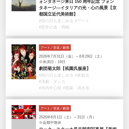
ォンタネージ来日 150 周年記念 フォン
タネージ—イタリアの光・心の風景【京
都国立近代美術館】
#雨の日も楽しめる
#アート
#哲学の道・岡崎
アート／音楽／劇場
2026年7月31日（金）～8月29日（土）
※休演日：19日
劇団菊太郎【祇園呉服座】
#雨の日も楽しめる
#夜観光
#演劇・ダンス
#市内中心部
#祇園・清水寺
アート／音楽／劇場
2026年8月1日（土）～31日（月）
※会期中無休