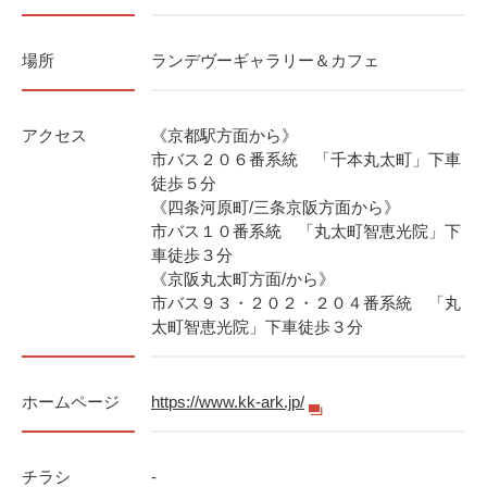
場所
ランデヴーギャラリー＆カフェ
アクセス
《京都駅方面から》
市バス２０６番系統 「千本丸太町」下車
徒歩５分
《四条河原町/三条京阪方面から》
市バス１０番系統 「丸太町智恵光院」下
車徒歩３分
《京阪丸太町方面/から》
市バス９３・２０２・２０４番系統 「丸
太町智恵光院」下車徒歩３分
ホームページ
https://www.kk-ark.jp/
チラシ
-