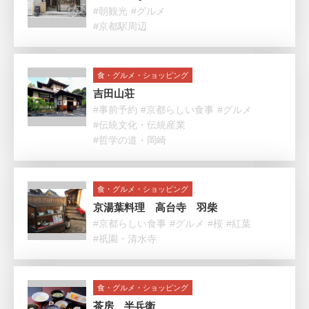
#朝観光
#グルメ
#京都駅周辺
食・グルメ・ショッピング
吉田山荘
#事前予約
#京都らしい食事
#グルメ
#伝統文化・伝統産業
#哲学の道・岡崎
食・グルメ・ショッピング
京湯葉料理 高台寺 羽柴
#京都らしい食事
#グルメ
#桜
#紅葉
#祇園・清水寺
食・グルメ・ショッピング
茶房 半兵衛