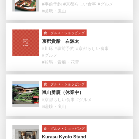
#事前予約
#京都らしい食事
#グルメ
#嵯峨・嵐山
食・グルメ・ショッピング
京都貴船 右源太
#川床
#事前予約
#京都らしい食事
#グルメ
#鞍馬・貴船・花背
食・グルメ・ショッピング
嵐山辨慶（休業中）
#京都らしい食事
#グルメ
#嵯峨・嵐山
食・グルメ・ショッピング
Kurasu Kyoto Stand