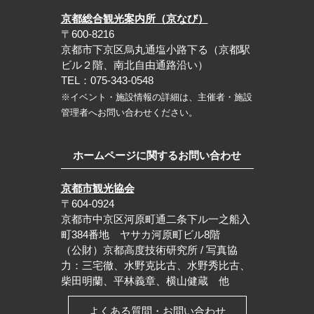
京都総合観光案内所（京なび）
〒600-8216
京都市下京区烏丸通塩小路下る（京都駅
ビル２階、南北自由通路沿い）
TEL：075-343-0548
※イベント・施設情報の詳細は、主催者・施設
管理者へお問い合わせください。
ホームページに関するお問い合わせ
京都市観光協会
〒604-0924
京都市中京区河原町通二条下ル一之船入
町384番地 ヤサカ河原町ビル8階
（公財）京都高度技術研究所 / 写真協
力：三宅徹、水野克比古、水野秀比古、
柴田明蘭、平林義章、横山健蔵 他
よくある質問・お問い合わせ