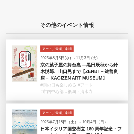
その他のイベント情報
アート／音楽／劇場
2026年8月5日(水) ～11月3日 (火)
京の菓子屋の舞台裏 —黒田辰秋から鈴
木悦郎、山口晃まで【ZENBI －鍵善良
房－ KAGIZEN ART MUSEUM】
#雨の日も楽しめる
#アート
#市内中心部
#祇園・清水寺
アート／音楽／劇場
2026年7月18日（土）～10月4日（日）
日本イタリア国交樹立 160 周年記念・フ