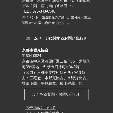
京都市下京区烏丸通塩小路下る（京都駅
ビル２階、南北自由通路沿い）
TEL：075-343-0548
※イベント・施設情報の詳細は、主催者・施設
管理者へお問い合わせください。
ホームページに関するお問い合わせ
京都市観光協会
〒604-0924
京都市中京区河原町通二条下ル一之船入
町384番地 ヤサカ河原町ビル8階
（公財）京都高度技術研究所 / 写真協
力：三宅徹、水野克比古、水野秀比古、
柴田明蘭、平林義章、横山健蔵 他
よくある質問・お問い合わせ
広告掲載について