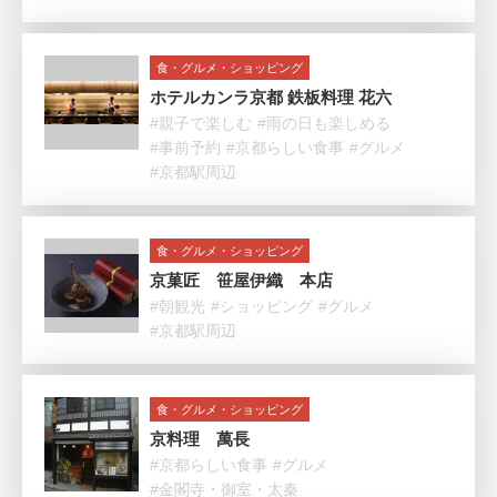
食・グルメ・ショッピング
ホテルカンラ京都 鉄板料理 花六
#親子で楽しむ
#雨の日も楽しめる
#事前予約
#京都らしい食事
#グルメ
#京都駅周辺
食・グルメ・ショッピング
京菓匠 笹屋伊織 本店
#朝観光
#ショッピング
#グルメ
#京都駅周辺
食・グルメ・ショッピング
京料理 萬長
#京都らしい食事
#グルメ
#金閣寺・御室・太秦