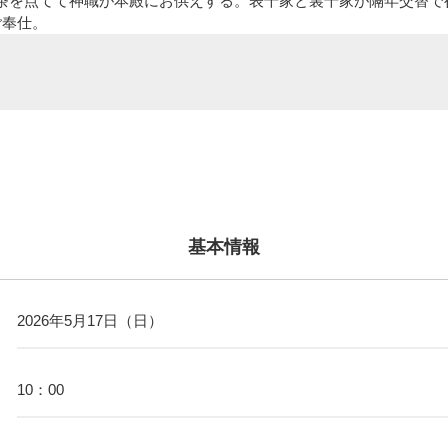
茶を点てて神職が本殿にお供えする。表千家と裏千家が隔年交替で
ご奉仕。
基本情報
2026年5月17日（日）
10：00