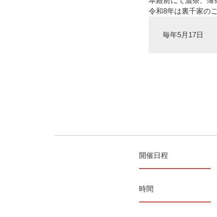
本殿前にて濃茶、薄
令和8年は裏千家の
毎年5月17日
開催日程
時間