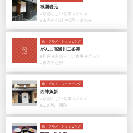
祇園岩元
#京都らしい食事
#グルメ
#市内中心部
#祇園・清水寺
食・グルメ・ショッピング
がんこ高瀬川二条苑
#川床
#京都らしい食事
#グルメ
#市内中心部
食・グルメ・ショッピング
西陣魚新
#京都らしい食事
#グルメ
#二条城・西陣
食・グルメ・ショッピング