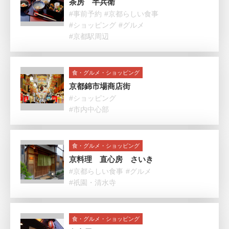
茶房 半兵衛
#事前予約
#京都らしい食事
#ショッピング
#グルメ
#京都駅周辺
食・グルメ・ショッピング
京都錦市場商店街
#ショッピング
#市内中心部
食・グルメ・ショッピング
京料理 直心房 さいき
#京都らしい食事
#グルメ
#祇園・清水寺
食・グルメ・ショッピング