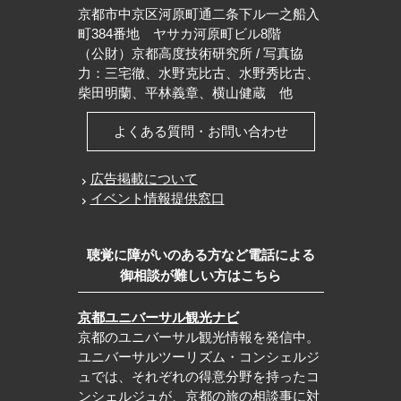
京都市中京区河原町通二条下ル一之船入
町384番地 ヤサカ河原町ビル8階
（公財）京都高度技術研究所 / 写真協
力：三宅徹、水野克比古、水野秀比古、
柴田明蘭、平林義章、横山健蔵 他
よくある質問・お問い合わせ
広告掲載について
イベント情報提供窓口
聴覚に障がいのある方など電話による
御相談が難しい方はこちら
京都ユニバーサル観光ナビ
京都のユニバーサル観光情報を発信中。
ユニバーサルツーリズム・コンシェルジ
ュでは、それぞれの得意分野を持ったコ
ンシェルジュが、京都の旅の相談事に対