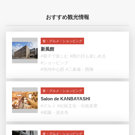
おすすめ観光情報
食・グルメ・ショッピング
新風館
#親子で楽しむ
#雨の日も楽しめる
#ショッピング
#市内中心部
#二条城・西陣
食・グルメ・ショッピング
Salon de KANBAYASHI
#グルメ
#伝統文化・伝統産業
#祇園・清水寺
食・グルメ・ショッピング