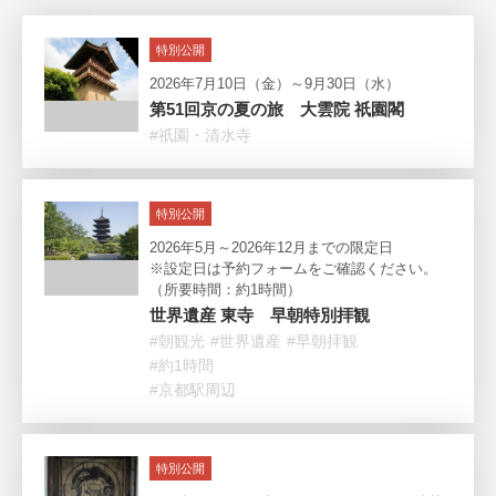
特別公開
2026年7月10日（金）～9月30日（水）
第51回京の夏の旅 大雲院 祇園閣
#祇園・清水寺
特別公開
2026年5月～2026年12月までの限定日
※設定日は予約フォームをご確認ください。
（所要時間：約1時間）
世界遺産 東寺 早朝特別拝観
#朝観光
#世界遺産
#早朝拝観
#約1時間
#京都駅周辺
特別公開