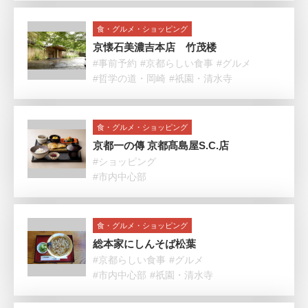
食・グルメ・ショッピング
京懐石美濃吉本店 竹茂楼
#事前予約
#京都らしい食事
#グルメ
#哲学の道・岡崎
#祇園・清水寺
食・グルメ・ショッピング
京都一の傳 京都髙島屋S.C.店
#ショッピング
#市内中心部
食・グルメ・ショッピング
総本家にしんそば松葉
#京都らしい食事
#グルメ
#市内中心部
#祇園・清水寺