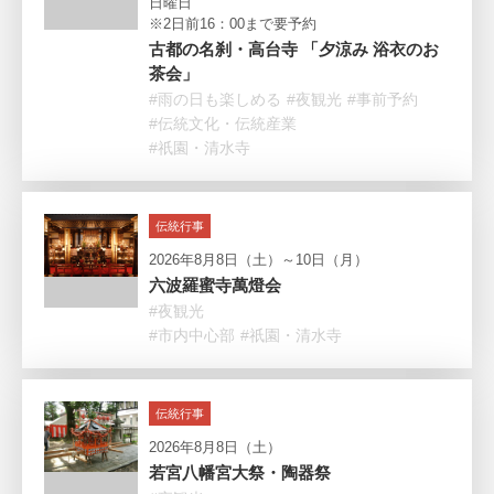
日曜日
※2日前16：00まで要予約
古都の名刹・高台寺 「夕涼み 浴衣のお
茶会」
#雨の日も楽しめる
#夜観光
#事前予約
#伝統文化・伝統産業
#祇園・清水寺
伝統行事
2026年8月8日（土）～10日（月）
六波羅蜜寺萬燈会
#夜観光
#市内中心部
#祇園・清水寺
伝統行事
2026年8月8日（土）
若宮八幡宮大祭・陶器祭