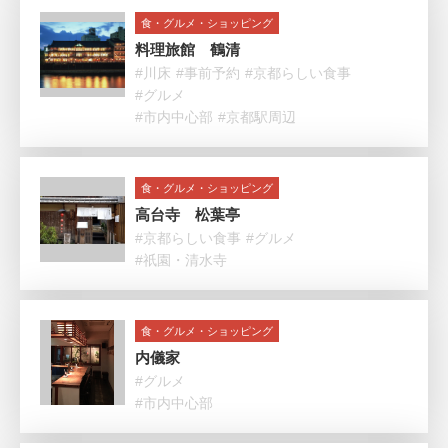
食・グルメ・ショッピング
料理旅館 鶴清
#川床
#事前予約
#京都らしい食事
#グルメ
#市内中心部
#京都駅周辺
食・グルメ・ショッピング
高台寺 松葉亭
#京都らしい食事
#グルメ
#祇園・清水寺
食・グルメ・ショッピング
内儀家
#グルメ
#市内中心部