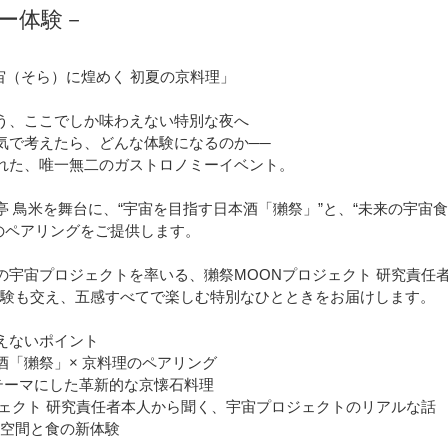
ー体験－
宙（そら）に煌めく 初夏の京料理」
う、ここでしか味わえない特別な夜へ
気で考えたら、どんな体験になるのか──
れた、唯一無二のガストロノミーイベント。
 鳥米を舞台に、“宇宙を目指す日本酒「獺祭」”と、“未来の宇宙
二のペアリングをご提供します。
宇宙プロジェクトを率いる、獺祭MOONプロジェクト 研究責任者 
体験も交え、五感すべてで楽しむ特別なひとときをお届けします。
えないポイント
酒「獺祭」× 京料理のペアリング
をテーマにした革新的な京懐石料理
ジェクト 研究責任者本人から聞く、宇宙プロジェクトのリアルな話
宙空間と食の新体験