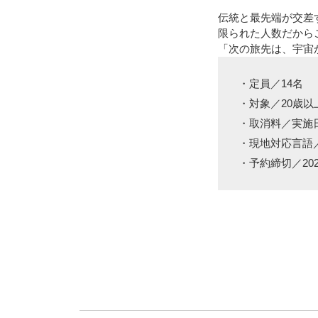
伝統と最先端が交差
限られた人数だから
「次の旅先は、宇宙
・定員／14名
・対象／20歳以
・取消料／実施日
・現地対応言語
・予約締切／202