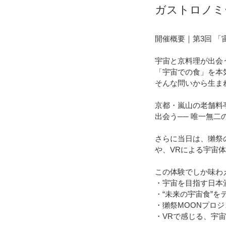
ガストロノミ
開催概要｜第3回 「
宇宙と京料理が出会
「宇宙での食」を本
そんな問いから生ま
京都・嵐山の老舗料亭
出会う── 唯一無
さらに当日は、獺祭の
や、VRによる宇宙
この体験でしか味わ
・宇宙を目指す日本
・“未来の宇宙食”
・獺祭MOONプロ
・VRで感じる、宇