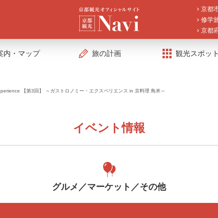
京都
修学
京都
案内・マップ
旅の計画
観光スポッ
y Experience 【第3回】 ～ガストロノミー・エクスペリエンス in 京料理 鳥米～
イベント情報
グルメ／マーケット／その他