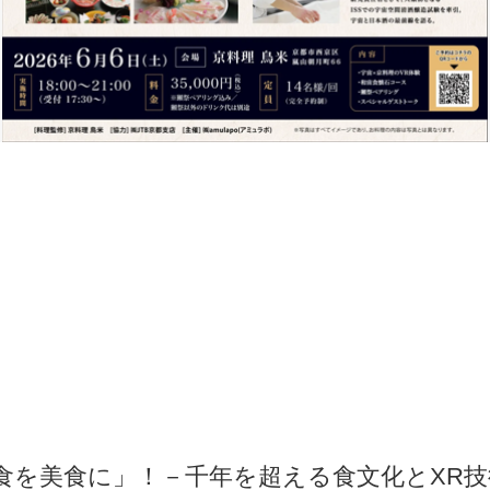
食を美食に」！－千年を超える食文化とXR