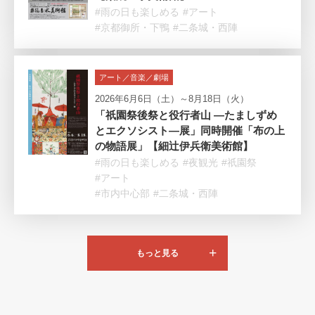
#雨の日も楽しめる
#アート
#京都御所・下鴨
#二条城・西陣
アート／音楽／劇場
2026年6月6日（土）～8月18日（火）
「祇園祭後祭と役行者山 ―たましずめ
とエクソシスト―展」同時開催「布の上
の物語展」【細辻伊兵衛美術館】
#雨の日も楽しめる
#夜観光
#祇園祭
#アート
#市内中心部
#二条城・西陣
もっと見る