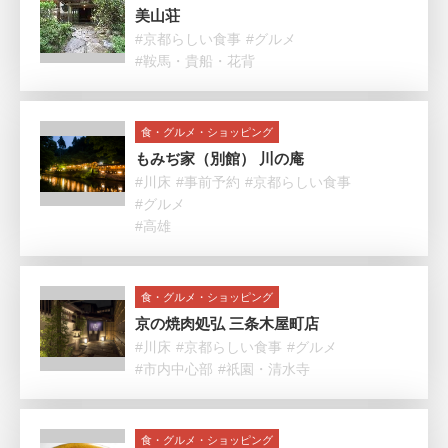
美山荘
#京都らしい食事
#グルメ
#鞍馬・貴船・花背
食・グルメ・ショッピング
もみぢ家（別館） 川の庵
#川床
#事前予約
#京都らしい食事
#グルメ
#高雄
食・グルメ・ショッピング
京の焼肉処弘 三条木屋町店
#川床
#京都らしい食事
#グルメ
#市内中心部
#祇園・清水寺
食・グルメ・ショッピング