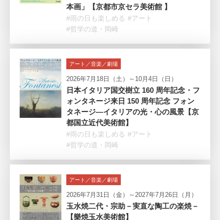
本画」【京都市京セラ美術館 】
#雨の日も楽しめる
#アート
#哲学の道・岡崎
アート／音楽／劇場
2026年7月18日（土）～10月4日（日）
日本イタリア国交樹立 160 周年記念・フ
ォンタネージ来日 150 周年記念 フォン
タネージ—イタリアの光・心の風景【京
都国立近代美術館】
#雨の日も楽しめる
#アート
#哲学の道・岡崎
アート／音楽／劇場
2026年7月31日（金）～2027年7月26日（月）
玉水焼二代・宗助－実直な陶工の楽焼－
【樂焼玉水美術館】