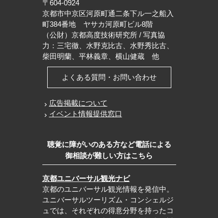
〒604-0924
京都市中京区河原町通二条下ル一之船入
町384番地 ヤサカ河原町ビル8階
（公財）京都高度技術研究所 / 写真協
力：三宅徹、水野克比古、水野秀比古、
柴田明蘭、平林義章、横山健蔵 他
よくある質問・お問い合わせ
広告掲載について
イベント情報提供窓口
聴覚に障がいのある方など電話による
御相談が難しい方はこちら
京都ユニバーサル観光ナビ
京都のユニバーサル観光情報を発信中。
ユニバーサルツーリズム・コンシェルジ
ュでは、それぞれの得意分野を持ったコ