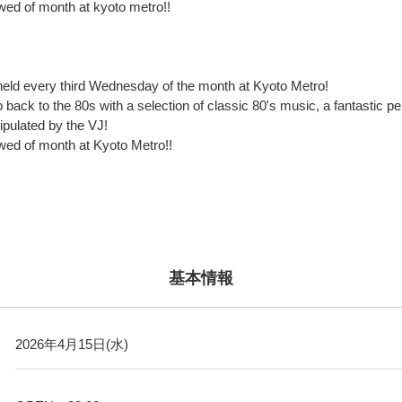
wed of month at kyoto metro!!
held every third Wednesday of the month at Kyoto Metro!
p back to the 80s with a selection of classic 80's music, a fantastic 
ipulated by the VJ!
wed of month at Kyoto Metro!!
基本情報
2026年4月15日(水)