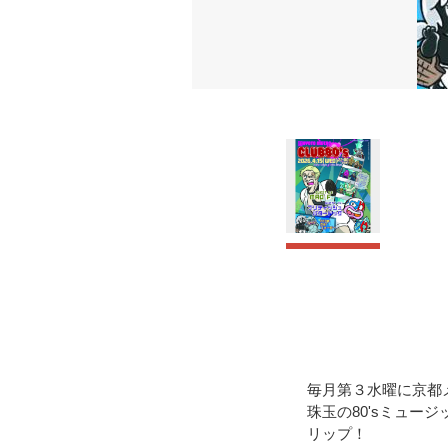
毎月第３水曜に京都メトロで
珠玉の80'sミュー
リップ！