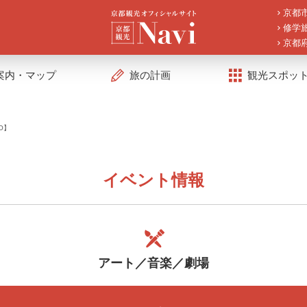
京都
修学
京都
案内・マップ
旅の計画
観光スポッ
RO】
イベント情報
アート／音楽／劇場