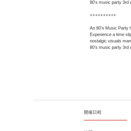
80's music party 3rd 
++++++++++
An 80's Music Party 
Experience a time sli
nostalgic visuals man
80's music party 3rd 
開催日程