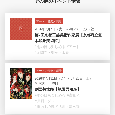
その他のイベント情報
アート／音楽／劇場
2026年7月7日（火）～9月23日（水・祝）
第7回京都工芸美術作家展【京都府立堂
本印象美術館】
#雨の日も楽しめる
#アート
#金閣寺・御室・太秦
アート／音楽／劇場
2026年7月31日（金）～8月29日（土）
※休演日：19日
劇団菊太郎【祇園呉服座】
#雨の日も楽しめる
#夜観光
#演劇・ダンス
#市内中心部
#祇園・清水寺