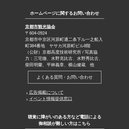
ホームページに関するお問い合わせ
京都市観光協会
〒604-0924
京都市中京区河原町通二条下ル一之船入
町384番地 ヤサカ河原町ビル8階
（公財）京都高度技術研究所 / 写真協
力：三宅徹、水野克比古、水野秀比古、
柴田明蘭、平林義章、横山健蔵 他
よくある質問・お問い合わせ
広告掲載について
イベント情報提供窓口
聴覚に障がいのある方など電話による
御相談が難しい方はこちら