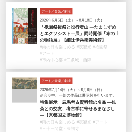
アート／音楽／劇場
2026年6月6日（土）～8月18日（火）
「祇園祭後祭と役行者山 ―たましずめ
とエクソシスト―展」同時開催「布の上
の物語展」【細辻伊兵衛美術館】
#雨の日も楽しめる
#夜観光
#祇園祭
#アート
#市内中心部
#二条城・西陣
アート／音楽／劇場
2026年7月14日（火）～9月6日（日）
※会期中、一部の作品は展示替を行います。
特集展示 辰馬考古資料館の名品 ―鉄
斎との交友、考古学に寄せるまなざし
―【京都国立博物館】
#雨の日も楽しめる
#夜観光
#アート
#三十三間堂・東福寺