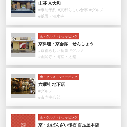
山荘 京大和
#事前予約
#京都らしい食事
#グルメ
#祇園・清水寺
食・グルメ・ショッピング
京料理・京会席 せんしょう
#京都らしい食事
#グルメ
#金閣寺・御室・太秦
食・グルメ・ショッピング
六曜社 地下店
#グルメ
#市内中心部
食・グルメ・ショッピング
京・おばんざい懐石 百足屋本店