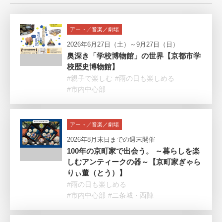
アート／音楽／劇場
2026年6月27日（土）～9月27日（日）
奥深き「学校博物館」の世界【京都市学
校歴史博物館】
#親子で楽しむ
#雨の日も楽しめる
#市内中心部
アート／音楽／劇場
2026年8月末日までの週末開催
100年の京町家で出会う。 ～暮らしを楽
しむアンティークの器～【京町家ぎゃら
りぃ董（とう）】
#雨の日も楽しめる
#市内中心部
#二条城・西陣