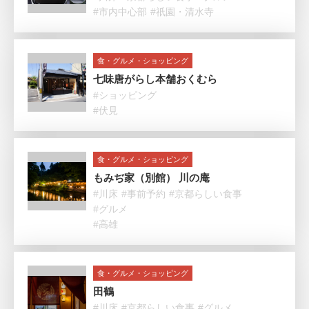
#市内中心部
#祇園・清水寺
食・グルメ・ショッピング
七味唐がらし本舗おくむら
#ショッピング
#伏見
食・グルメ・ショッピング
もみぢ家（別館） 川の庵
#川床
#事前予約
#京都らしい食事
#グルメ
#高雄
食・グルメ・ショッピング
田鶴
#川床
#京都らしい食事
#グルメ