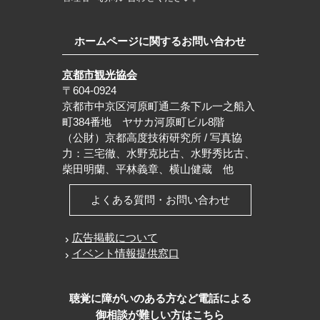
ホームページに関するお問い合わせ
京都市観光協会
〒604-0924
京都市中京区河原町通二条下ル一之船入
町384番地 ヤサカ河原町ビル8階
（公財）京都高度技術研究所 / 写真協
力：三宅徹、水野克比古、水野秀比古、
柴田明蘭、平林義章、横山健蔵 他
よくある質問・お問い合わせ
広告掲載について
イベント情報提供窓口
聴覚に障がいのある方など電話による
御相談が難しい方はこちら