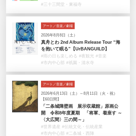
#三十三間堂・東福寺
アート／音楽／劇場
2026年8月8日（土）
真舟とわ 2nd Album Release Tour “海
を抱いて眠る”【UrBANGUILD】
#雨の日も楽しめる
#夜観光
#音楽
#市内中心部
#祇園・清水寺
アート／音楽／劇場
2026年6月13日（土）～8月11日（火・祝）
【60日間】
「二条城障壁画 展示収蔵館」原画公
開 令和8年度夏期 「将軍、着座す ～
〈大広間〉三の間～」
#世界遺産
#伝統文化・伝統産業
#市内中心部
#二条城・西陣