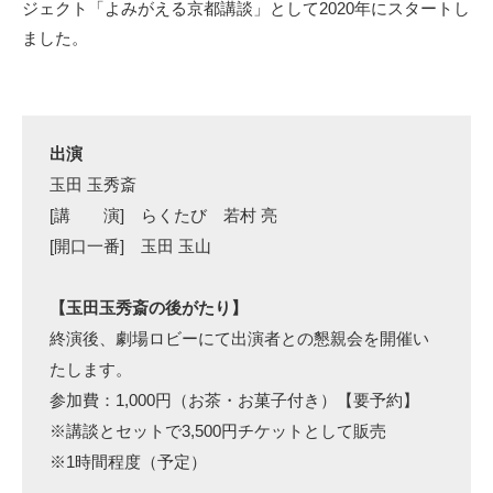
ジェクト「よみがえる京都講談」として2020年にスタートし
ました。
出演
玉田 玉秀斎
[講 演] らくたび 若村 亮
[開口一番] 玉田 玉山
【玉田玉秀斎の後がたり】
終演後、劇場ロビーにて出演者との懇親会を開催い
たします。
参加費：1,000円（お茶・お菓子付き）【要予約】
※講談とセットで3,500円チケットとして販売
※1時間程度（予定）