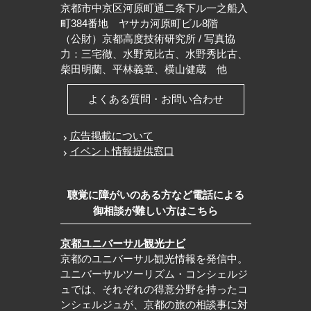
京都市中京区河原町通二条下ル一之船入
町384番地 ヤサカ河原町ビル8階
（公財）京都高度技術研究所 / 写真協
力：三宅徹、水野克比古、水野秀比古、
柴田明蘭、平林義章、横山健蔵 他
よくある質問・お問い合わせ
広告掲載について
イベント情報提供窓口
聴覚に障がいのある方など電話による
御相談が難しい方はこちら
京都ユニバーサル観光ナビ
京都のユニバーサル観光情報を発信中。
ユニバーサルツーリズム・コンシェルジ
ュでは、それぞれの得意分野を持ったコ
ンシェルジュが、京都の旅の相談事に対