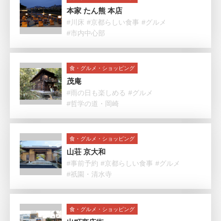
本家 たん熊 本店
#川床
#京都らしい食事
#グルメ
#市内中心部
食・グルメ・ショッピング
茂庵
#雨の日も楽しめる
#グルメ
#哲学の道・岡崎
食・グルメ・ショッピング
山荘 京大和
#事前予約
#京都らしい食事
#グルメ
#祇園・清水寺
食・グルメ・ショッピング