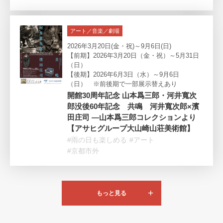
アート／音楽／劇場
2026年3月20日(金・祝)～9月6日(日)
【前期】2026年3月20日（金・祝）～5月31日
（日）
【後期】2026年6月3日（水）～9月6日
（日） ※前後期で一部展示替えあり
開館30周年記念 山本爲三郎・河井寬次
郎没後60年記念 共鳴 河井寬次郎×濱
田庄司 ―山本爲三郎コレクションより
【アサヒグループ大山崎山荘美術館】
#雨の日も楽しめる
#アート
#京都市外
もっと見る