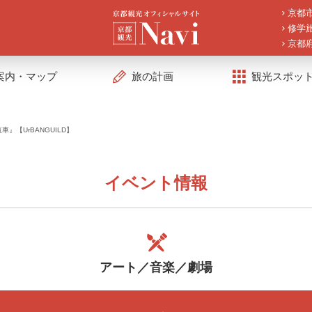
京都
修学
京都
案内・マップ
旅の計画
観光スポッ
』【UrBANGUILD】
イベント情報
アート／音楽／劇場