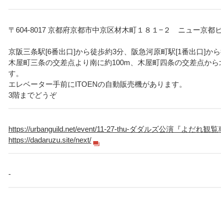
〒604-8017 京都府京都市中京区材木町１８１−２ ニュー京都ビ
京阪三条駅[6番出口]から徒歩約3分、阪急河原町駅[1番出口]か
木屋町三条の交差点より南に約100m、木屋町四条の交差点から北
す。
エレベーター手前にITOENの自動販売機があります。
3階までどうぞ
https://urbanguild.net/event/11-27-thu-ダダルズ公演『よだれ観
https://dadaruzu.site/next/
-