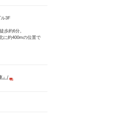
ル3F
ら徒歩約6分。
に約400mの位置で
覧車』/