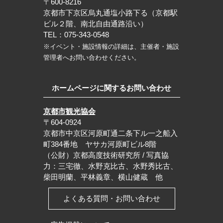
〒600-8216
京都市下京区烏丸通塩小路下る（京都駅
ビル２階、南北自由通路沿い）
TEL：075-343-0548
※イベント・施設情報の詳細は、主催者・施設
管理者へお問い合わせください。
ホームページに関するお問い合わせ
京都市観光協会
〒604-0924
京都市中京区河原町通二条下ル一之船入
町384番地 ヤサカ河原町ビル8階
（公財）京都高度技術研究所 / 写真協
力：三宅徹、水野克比古、水野秀比古、
柴田明蘭、平林義章、横山健蔵 他
よくある質問・お問い合わせ