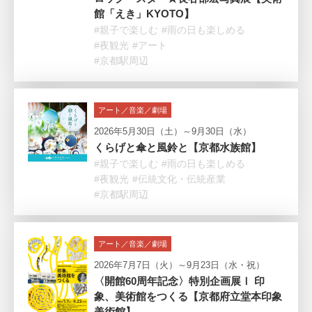
館「えき」KYOTO】
#親子で楽しむ
#雨の日も楽しめる
#夜観光
#アート
#京都駅周辺
アート／音楽／劇場
2026年5月30日（土）～9月30日（水）
くらげと傘と風鈴と【京都水族館】
#親子で楽しむ
#雨の日も楽しめる
#夜観光
#伝統文化・伝統産業
#京都駅周辺
アート／音楽／劇場
2026年7月7日（火）～9月23日（水・祝）
〈開館60周年記念〉特別企画展Ⅰ 印
象、美術館をつくる【京都府立堂本印象
美術館】