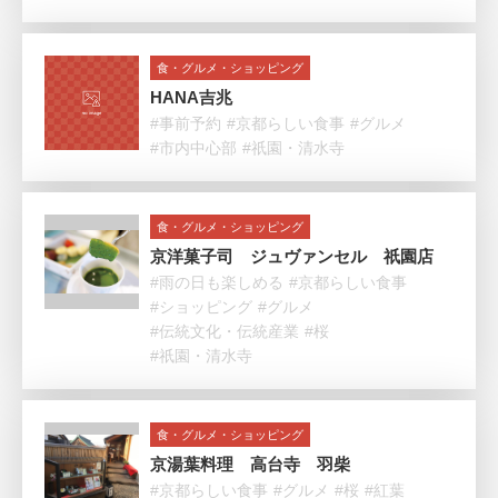
食・グルメ・ショッピング
HANA吉兆
#事前予約
#京都らしい食事
#グルメ
#市内中心部
#祇園・清水寺
食・グルメ・ショッピング
京洋菓子司 ジュヴァンセル 祇園店
#雨の日も楽しめる
#京都らしい食事
#ショッピング
#グルメ
#伝統文化・伝統産業
#桜
#祇園・清水寺
食・グルメ・ショッピング
京湯葉料理 高台寺 羽柴
#京都らしい食事
#グルメ
#桜
#紅葉