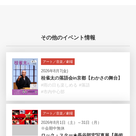
その他のイベント情報
アート／音楽／劇場
2026年8月7(金)
桂雀太の落語会in京都【わかさの舞台】
#雨の日も楽しめる
#落語
#市内中心部
アート／音楽／劇場
2026年8月1日（土）～31日（月）
※会期中無休
ロック・スター★長谷部宏写真展【美術