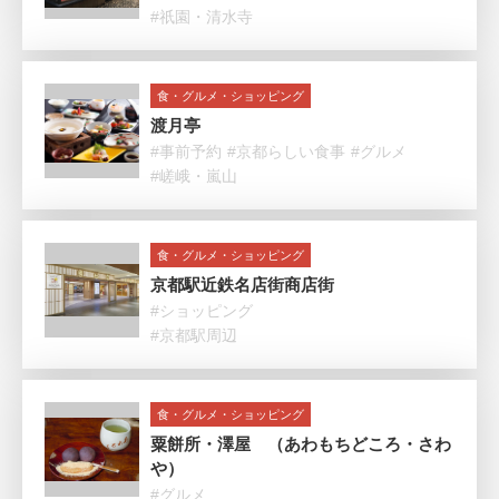
#祇園・清水寺
食・グルメ・ショッピング
渡月亭
#事前予約
#京都らしい食事
#グルメ
#嵯峨・嵐山
食・グルメ・ショッピング
京都駅近鉄名店街商店街
#ショッピング
#京都駅周辺
食・グルメ・ショッピング
粟餅所・澤屋 （あわもちどころ・さわ
や）
#グルメ