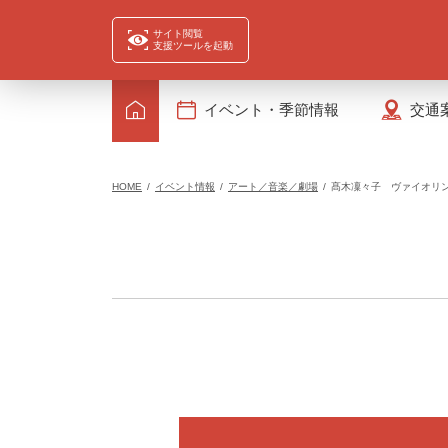
サイト閲覧
支援ツールを起動
イベント・季節情報
交通
HOME
イベント情報
アート／音楽／劇場
髙木凜々子 ヴァイオリ