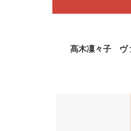
髙木凜々子 ヴ