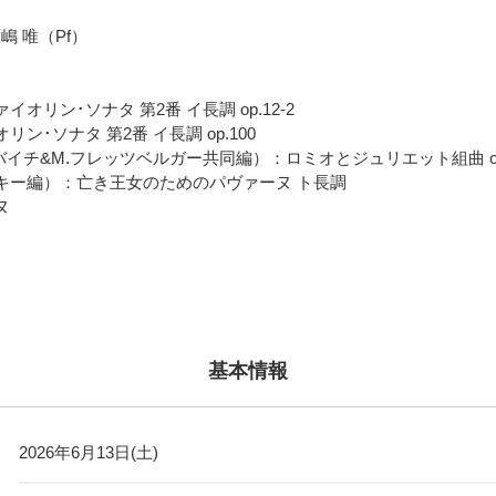
嶋 唯（Pf）
オリン･ソナタ 第2番 イ長調 op.12-2
ン･ソナタ 第2番 イ長調 op.100
バイチ&M.フレッツベルガー共同編）：ロミオとジュリエット組曲 op
キー編）：亡き王女のためのパヴァーヌ ト長調
ヌ
基本情報
2026年6月13日(土)