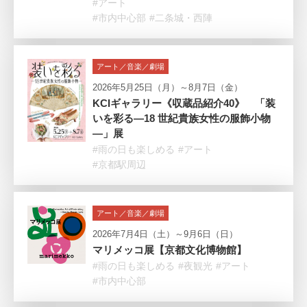
#アート
#市内中心部
#二条城・西陣
アート／音楽／劇場
2026年5月25日（月）～8月7日（金）
KCIギャラリー《収蔵品紹介40》 「装
いを彩る―18 世紀貴族女性の服飾小物
―」展
#雨の日も楽しめる
#アート
#京都駅周辺
アート／音楽／劇場
2026年7月4日（土）～9月6日（日）
マリメッコ展【京都文化博物館】
#雨の日も楽しめる
#夜観光
#アート
#市内中心部