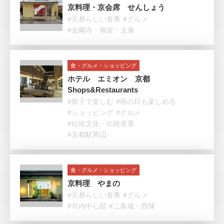
京料理・京会席 せんしょう
#京都らしい食事
#グルメ
#金閣寺・御室・太秦
食・グルメ・ショッピング
ホテル エミオン 京都
Shops&Restaurants
#親子で楽しむ
#雨の日も楽しめる
#ショッピング
#グルメ
#伝統文化・伝統産業
#京都駅周辺
食・グルメ・ショッピング
京料理 やまの
#京都らしい食事
#グルメ
#市内中心部
#二条城・西陣