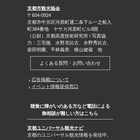
京都市観光協会
〒604-0924
京都市中京区河原町通二条下ル一之船入
町384番地 ヤサカ河原町ビル8階
（公財）京都高度技術研究所 / 写真協
力：三宅徹、水野克比古、水野秀比古、
柴田明蘭、平林義章、横山健蔵 他
よくある質問・お問い合わせ
広告掲載について
イベント情報提供窓口
聴覚に障がいのある方など電話による
御相談が難しい方はこちら
京都ユニバーサル観光ナビ
京都のユニバーサル観光情報を発信中。