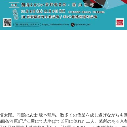
岡慎太郎。同郷の志士 坂本龍馬。数多くの偉業を成し遂げながらも
京都四条河原町近江屋にて志半ばで凶刃に倒れた二人。墓所のある京