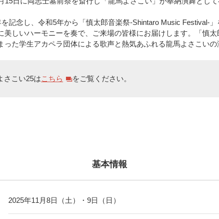
1月15日に両志士墓前祭を斎行し「龍馬よさこい」が奉納演舞とし
記念し、令和5年から「慎太郎音楽祭-Shintaro Music Festiv
に美しいハーモニーを奏で、ご来場の皆様にお届けします。「慎太
まった学生アカペラ団体による歌声と熱気あふれる龍馬よさこいの
さこい25は
こちら
をご覧ください。
基本情報
2025年11月8日（土）・9日（日）