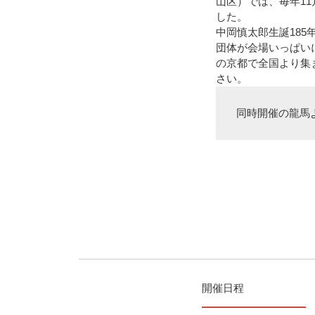
山区）では、毎年1
した。
中岡慎太郎生誕185年を
団体が会場いっぱい
の京都で全国より集
さい。
同時開催の龍馬よ
開催日程