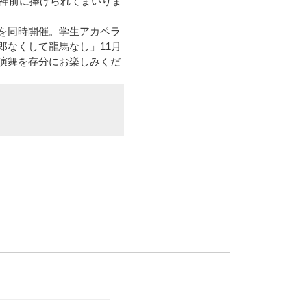
て神前に捧げられてまいりま
al-」を同時開催。学生アカペラ
郎なくして龍馬なし」11月
演舞を存分にお楽しみくだ