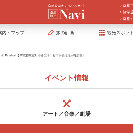
京都
修学
京都
案内・マップ
旅の計画
観光スポッ
 Music Festival-【JR京都駅室町小路広場・ゼスト御池河原町広場】
イベント情報
アート／音楽／劇場