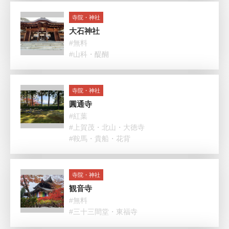
寺院・神社
大石神社
#無料
#山科・醍醐
寺院・神社
圓通寺
#紅葉
#上賀茂・北山・大徳寺
#鞍馬・貴船・花背
寺院・神社
観音寺
#無料
#三十三間堂・東福寺