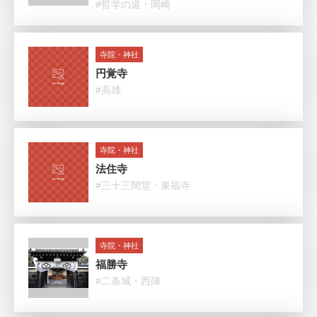
#哲学の道・岡崎
寺院・神社
円覚寺
#高雄
寺院・神社
法住寺
#三十三間堂・東福寺
寺院・神社
福勝寺
#二条城・西陣