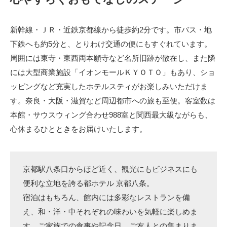
新幹線・ＪＲ・近鉄京都線から徒歩約2分です。市バス・地
下鉄へも約5分と、とりわけ交通の便にもすぐれています。
周囲には東寺・東西両本願寺など名所旧跡が散在し、また隣
には大型商業施設「イオンモールＫＹＯＴＯ」もあり、ショ
ッピングなど充実したホテルスティがお楽しみいただけま
す。奈良・大阪・滋賀など周辺都市への旅も至便。客室数は
本館・サウスウィング合わせ988室と関西最大級ながらも、
心休まるひとときをお届けいたします。
京都駅八条口からほど近く、観光にもビジネスにも
便利な立地を誇る都ホテル 京都八条。
宿泊はもちろん、館内には多彩なレストランを備
え、和・洋・中それぞれの味わいを気軽に楽しめま
す。ご家族での食事や記念日、ご友人との集まりま