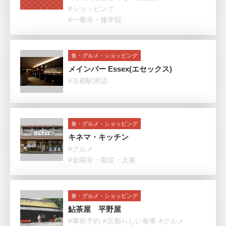
#ショッピング
#一乗寺・修学院
食・グルメ・ショッピング
メインバー Essex(エセックス)
#京都駅周辺
食・グルメ・ショッピング
キネマ・キッチン
#グルメ
#金閣寺・御室・太秦
食・グルメ・ショッピング
鮎茶屋 平野屋
#事前予約
#京都らしい食事
#グルメ