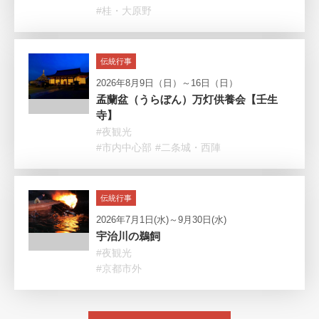
#桂・大原野
伝統行事
2026年8月9日（日）～16日（日）
孟蘭盆（うらぼん）万灯供養会【壬生
寺】
#夜観光
#市内中心部
#二条城・西陣
伝統行事
2026年7月1日(水)～9月30日(水)
宇治川の鵜飼
#夜観光
#京都市外