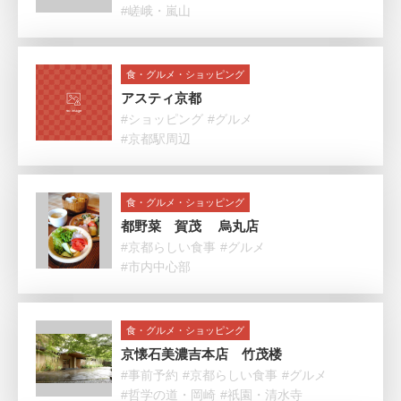
#嵯峨・嵐山
食・グルメ・ショッピング
アスティ京都
#ショッピング
#グルメ
#京都駅周辺
食・グルメ・ショッピング
都野菜 賀茂 烏丸店
#京都らしい食事
#グルメ
#市内中心部
食・グルメ・ショッピング
京懐石美濃吉本店 竹茂楼
#事前予約
#京都らしい食事
#グルメ
#哲学の道・岡崎
#祇園・清水寺