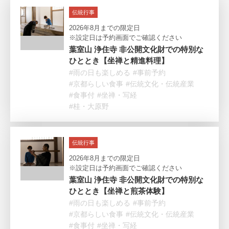
伝統行事
2026年8月までの限定日
※設定日は予約画面でご確認ください
葉室山 浄住寺 非公開文化財での特別な
ひととき【坐禅と精進料理】
#雨の日も楽しめる
#事前予約
#京都らしい食事
#伝統文化・伝統産業
#食事付
#坐禅・写経
#桂・大原野
伝統行事
2026年8月までの限定日
※設定日は予約画面でご確認ください
葉室山 浄住寺 非公開文化財での特別な
ひととき【坐禅と煎茶体験】
#雨の日も楽しめる
#事前予約
#京都らしい食事
#伝統文化・伝統産業
#食事付
#坐禅・写経