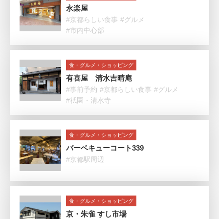
永楽屋
#京都らしい食事
#グルメ
#市内中心部
食・グルメ・ショッピング
有喜屋 清水吉晴庵
#事前予約
#京都らしい食事
#グルメ
#祇園・清水寺
食・グルメ・ショッピング
バーベキューコート339
#京都駅周辺
食・グルメ・ショッピング
京・朱雀 すし市場