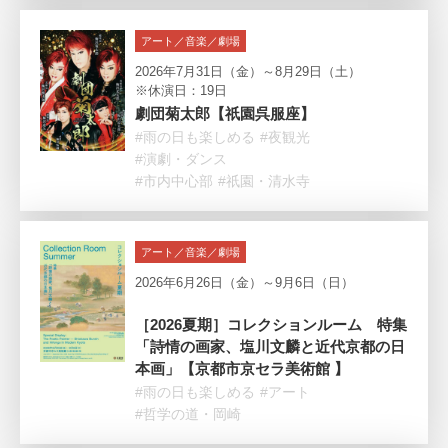
アート／音楽／劇場
2026年7月31日（金）～8月29日（土）
※休演日：19日
劇団菊太郎【祇園呉服座】
#雨の日も楽しめる
#夜観光
#演劇・ダンス
#市内中心部
#祇園・清水寺
アート／音楽／劇場
2026年6月26日（金）～9月6日（日）
［2026夏期］コレクションルーム 特集
「詩情の画家、塩川文麟と近代京都の日
本画」【京都市京セラ美術館 】
#雨の日も楽しめる
#アート
#哲学の道・岡崎