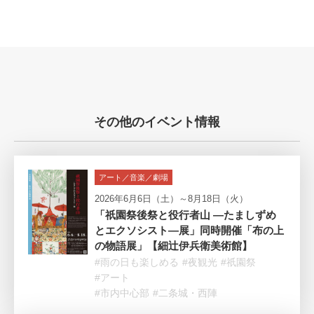
その他のイベント情報
アート／音楽／劇場
2026年6月6日（土）～8月18日（火）
「祇園祭後祭と役行者山 ―たましずめ
とエクソシスト―展」同時開催「布の上
の物語展」【細辻伊兵衛美術館】
#雨の日も楽しめる
#夜観光
#祇園祭
#アート
#市内中心部
#二条城・西陣