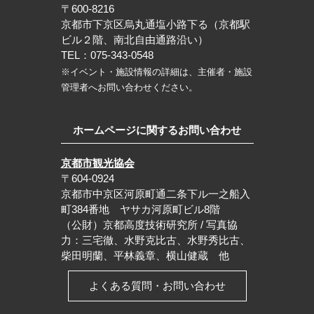
〒600-8216
京都市下京区烏丸通塩小路下る（京都駅
ビル２階、南北自由通路沿い）
TEL：075-343-0548
※イベント・施設情報の詳細は、主催者・施設
管理者へお問い合わせください。
ホームページに関するお問い合わせ
京都市観光協会
〒604-0924
京都市中京区河原町通二条下ル一之船入
町384番地 ヤサカ河原町ビル8階
（公財）京都高度技術研究所 / 写真協
力：三宅徹、水野克比古、水野秀比古、
柴田明蘭、平林義章、横山健蔵 他
よくある質問・お問い合わせ