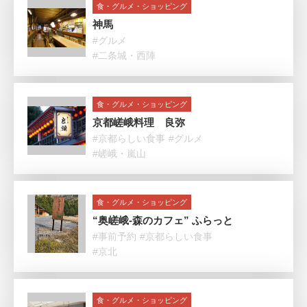
食・グルメ・ショッピング
神馬
#グルメ
#二条城・西陣
食・グルメ・ショッピング
京都嵯峨料理 良弥
#京都らしい食事
#グルメ
#嵯峨・嵐山
食・グルメ・ショッピング
“奥嵯峨-森のカフェ” ふらっと
#事前予約
#京都らしい食事
#京北
食・グルメ・ショッピング