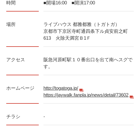
時間
■開場16:00 ■開演17:00
場所
ライブハウス 都雅都雅（トガトガ）
京都市下京区寺町通四条下ル貞安前之町
613 火除天満宮Ｂ1Ｆ
アクセス
阪急河原町駅１０番出口を出て南へスグで
す。
ホームページ
http://togatoga.jp/
https://jaywalk.fanpla.jp/news/detail/73602
チラシ
-