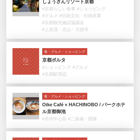
しょうざんリゾート京都
#京都らしい食事
#ショッピング
#グルメ
#伝統文化・伝統産業
#京都観光施設協議会
#上賀茂・北山・大徳寺
食・グルメ・ショッピング
京都ポルタ
#ショッピング
#グルメ
#京都駅周辺
食・グルメ・ショッピング
Oike Café × HACHINOBO / パークホテ
ル京都御池
#市内中心部
#二条城・西陣