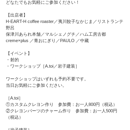
どなたでもお気軽にご参加ください！
【出店者】
H-EART-H coffee roaster／夷川餃子なかじま／リストランテ
野呂
保津川あられ本舗／マルシェノグチ／ハム工房古都
creme×plus ／青おにぎり／PAULO ／中藏
【イベント】
・射的
・ワークショップ［A.toi／岩子建装］
ワークショップはいずれも予約不要です。
当日お気軽にご参加ください。
［A.toi］
①カスタムクレヨン作り 参加費：お一人800円（税込）
②クレヨンパーツのチャーム作り 参加費：お一人500円
（税込）
［岩子建装］