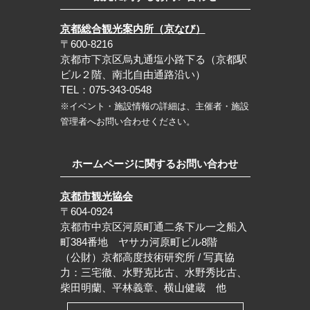
京都総合観光案内所（京なび）
〒600-8216
京都市下京区烏丸通塩小路下る（京都駅
ビル２階、南北自由通路沿い）
TEL：075-343-0548
※イベント・施設情報の詳細は、主催者・施設
管理者へお問い合わせください。
ホームページに関するお問い合わせ
京都市観光協会
〒604-0924
京都市中京区河原町通二条下ル一之船入
町384番地 ヤサカ河原町ビル8階
（公財）京都高度技術研究所 / 写真協
力：三宅徹、水野克比古、水野秀比古、
柴田明蘭、平林義章、横山健蔵 他