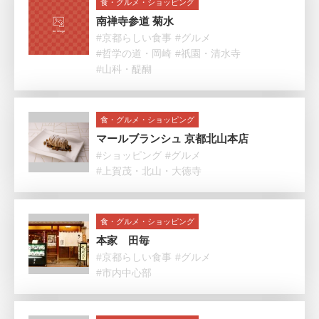
食・グルメ・ショッピング
南禅寺参道 菊水
#京都らしい食事
#グルメ
#哲学の道・岡崎
#祇園・清水寺
#山科・醍醐
食・グルメ・ショッピング
マールブランシュ 京都北山本店
#ショッピング
#グルメ
#上賀茂・北山・大徳寺
食・グルメ・ショッピング
本家 田毎
#京都らしい食事
#グルメ
#市内中心部