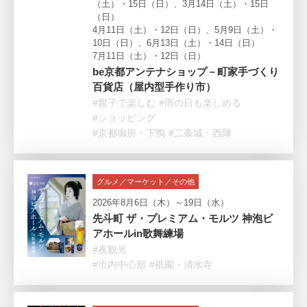
（土）・15日（日）、3月14日（土）・15日
（日）
4月11日（土）・12日（日）、5月9日（土）・
10日（日）、6月13日（土）・14日（日）
7月11日（土）・12日（日）
be京都アンテナショップ－町家手づくり
百貨店（屋内型手作り市）
#親子で楽しむ
#雨の日も楽しめる
#ショッピング
#京都御所・下鴨
#二条城・西陣
グルメ／マーケット／その他
2026年8月6日（木）～19日（水）
先斗町 ザ・プレミアム・モルツ 神泡ビ
アホールin歌舞練場
#夜観光
#市内中心部
#祇園・清水寺