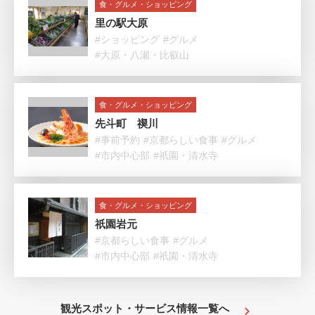
食・グルメ・ショッピング
里の駅大原
#ショッピング
#グルメ
#大原・八瀬・比叡山
食・グルメ・ショッピング
先斗町 禊川
#事前予約
#京都らしい食事
#グルメ
#市内中心部
#祇園・清水寺
食・グルメ・ショッピング
祇園岩元
#京都らしい食事
#グルメ
#市内中心部
#祇園・清水寺
観光スポット・サービス情報一覧へ