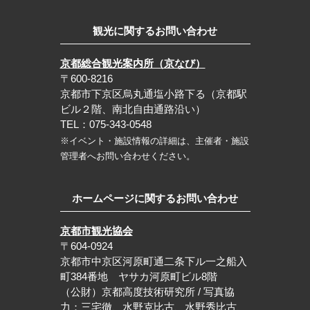
観光に関するお問い合わせ
京都総合観光案内所（京なび）
〒600-8216
京都市下京区烏丸通塩小路下る（京都駅
ビル２階、南北自由通路沿い）
TEL：075-343-0548
※イベント・施設情報の詳細は、主催者・施設
管理者へお問い合わせください。
ホームページに関するお問い合わせ
京都市観光協会
〒604-0924
京都市中京区河原町通二条下ル一之船入
町384番地 ヤサカ河原町ビル8階
（公財）京都高度技術研究所 / 写真協
力：三宅徹、水野克比古、水野秀比古、