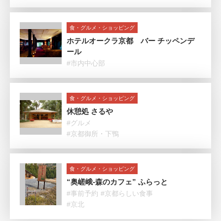
食・グルメ・ショッピング
ホテルオークラ京都 バー チッペンデ
ール
#市内中心部
食・グルメ・ショッピング
休憩処 さるや
#グルメ
#京都御所・下鴨
食・グルメ・ショッピング
“奥嵯峨-森のカフェ” ふらっと
#事前予約
#京都らしい食事
#京北