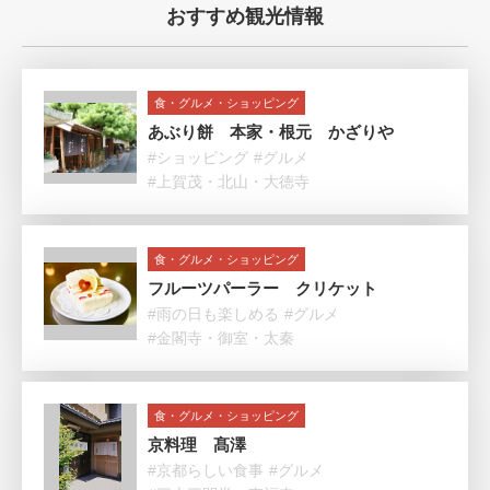
おすすめ観光情報
食・グルメ・ショッピング
あぶり餅 本家・根元 かざりや
#ショッピング
#グルメ
#上賀茂・北山・大徳寺
食・グルメ・ショッピング
フルーツパーラー クリケット
#雨の日も楽しめる
#グルメ
#金閣寺・御室・太秦
食・グルメ・ショッピング
京料理 髙澤
#京都らしい食事
#グルメ