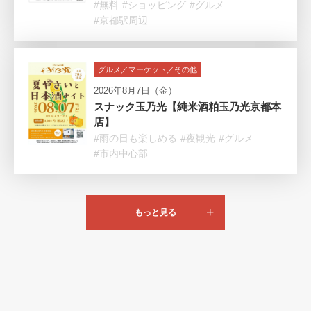
#無料
#ショッピング
#グルメ
#京都駅周辺
グルメ／マーケット／その他
2026年8月7日（金）
スナック玉乃光【純米酒粕玉乃光京都本
店】
#雨の日も楽しめる
#夜観光
#グルメ
#市内中心部
もっと見る