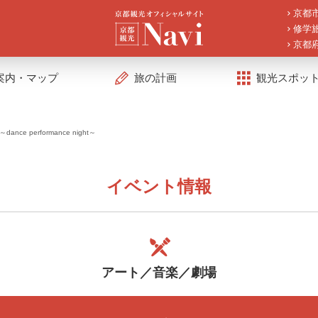
京都
修学
京都
案内・マップ
旅の計画
観光スポッ
～dance performance night～
イベント情報
アート／音楽／劇場