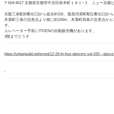
〒604-8017 京都府京都市中京区材木町１８１−２ ニュー京都ビ
京阪三条駅[6番出口]から徒歩約3分、阪急河原町駅[1番出口]か
木屋町三条の交差点より南に約100m、木屋町四条の交差点から北
す。
エレベーター手前にITOENの自動販売機があります。
3階までどうぞ
https://urbanguild.net/event/12-26-fri-four-dancers-vol-335～danc
-