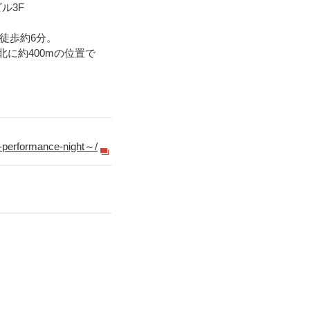
ル3F
ら徒歩約6分。
に約400mの位置で
e-performance-night～/