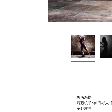
矢﨑悠悟
斉藤綾子×仙石彬人 [TI
宇野愛生