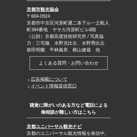
京都市観光協会
〒604-0924
京都市中京区河原町通二条下ル一之船入
町384番地 ヤサカ河原町ビル8階
（公財）京都高度技術研究所 / 写真協
力：三宅徹、水野克比古、水野秀比古、
柴田明蘭、平林義章、横山健蔵 他
よくある質問・お問い合わせ
広告掲載について
イベント情報提供窓口
聴覚に障がいのある方など電話による
御相談が難しい方はこちら
京都ユニバーサル観光ナビ
京都のユニバーサル観光情報を発信中。