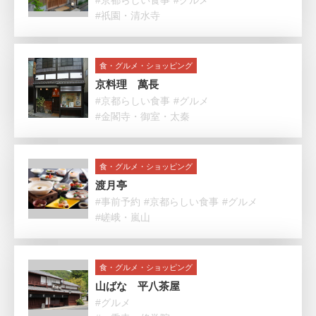
#京都らしい食事
#グルメ
#祇園・清水寺
食・グルメ・ショッピング
京料理 萬長
#京都らしい食事
#グルメ
#金閣寺・御室・太秦
食・グルメ・ショッピング
渡月亭
#事前予約
#京都らしい食事
#グルメ
#嵯峨・嵐山
食・グルメ・ショッピング
山ばな 平八茶屋
#グルメ