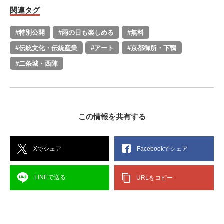
関連タグ
#特別公開
#雨の日も楽しめる
#無料
#伝統文化・伝統産業
#アート
#京都御所・下鴨
#二条城・西陣
この情報を共有する
Xでシェア
Facebookでシェア
LINEで送る
URLをコピー