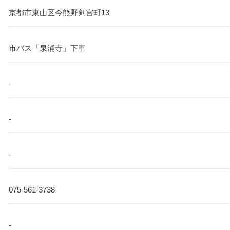
京都市東山区今熊野剣宮町13
市バス「泉涌寺」下車
-
-
-
075-561-3738
-