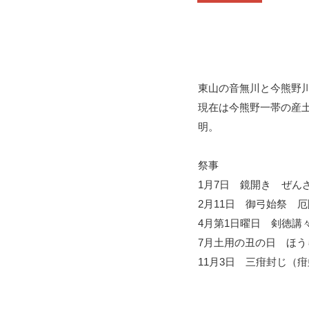
東山の音無川と今熊野
現在は今熊野一帯の産
明。
祭事
1月7日 鏡開き ぜん
2月11日 御弓始祭 
4月第1日曜日 剣徳講
7月土用の丑の日 ほう
11月3日 三疳封じ（