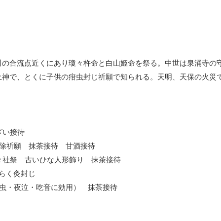
川の合流点近くにあり瓊々杵命と白山姫命を祭る。中世は泉涌寺の
土神で、とくに子供の疳虫封じ祈願で知られる。天明、天保の火災
ざい接待
厄除祈願 抹茶接待 甘酒接待
々社祭 古いひな人形飾り 抹茶接待
らく灸封じ
疳虫・夜泣・吃音に効用） 抹茶接待