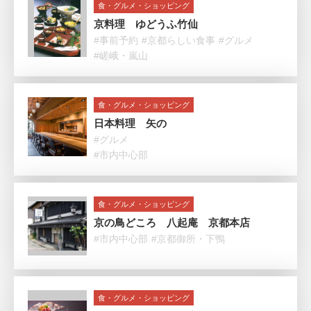
食・グルメ・ショッピング
京料理 ゆどうふ竹仙
#事前予約
#京都らしい食事
#グルメ
#嵯峨・嵐山
食・グルメ・ショッピング
日本料理 矢の
#グルメ
#市内中心部
食・グルメ・ショッピング
京の鳥どころ 八起庵 京都本店
#市内中心部
#京都御所・下鴨
食・グルメ・ショッピング