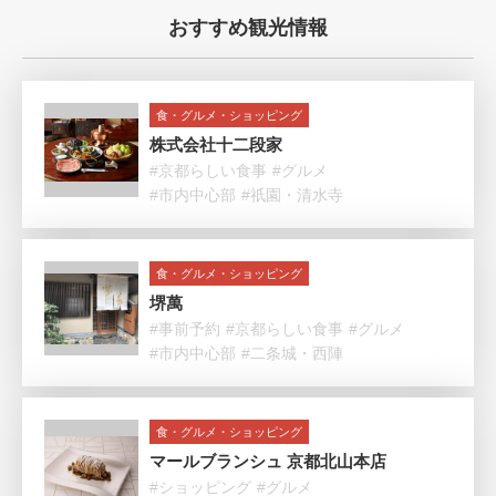
おすすめ観光情報
食・グルメ・ショッピング
株式会社十二段家
#京都らしい食事
#グルメ
#市内中心部
#祇園・清水寺
食・グルメ・ショッピング
堺萬
#事前予約
#京都らしい食事
#グルメ
#市内中心部
#二条城・西陣
食・グルメ・ショッピング
マールブランシュ 京都北山本店
#ショッピング
#グルメ