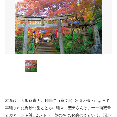
本尊は、大聖歓喜天。1665年（寛文5）公海大僧正によって
再建された毘沙門堂とともに建立。聖天さんは、十一面観音
とガネーシャ神( ヒンドゥー教の神)の化身の姿という。頭が