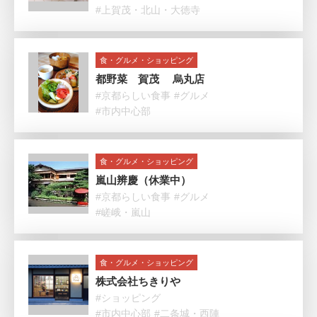
#上賀茂・北山・大徳寺
食・グルメ・ショッピング
都野菜 賀茂 烏丸店
#京都らしい食事
#グルメ
#市内中心部
食・グルメ・ショッピング
嵐山辨慶（休業中）
#京都らしい食事
#グルメ
#嵯峨・嵐山
食・グルメ・ショッピング
株式会社ちきりや
#ショッピング
#市内中心部
#二条城・西陣