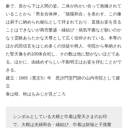
象で、首から下は人間の姿。二体が向かい合って抱擁されて
いることから「男女合体神」「陰陽和合」を表わす。この像
は厨子に納められ秘仏として拝まれており、直接お姿を見る
ことはできないが商売繁盛・縁結び・病気平癒など願いのか
なう霊験あらたかな天尊として広く信仰されている。本尊の
ほか武田信玄をはじめ多くの信徒や商人、寺院から奉納され
た聖天像を約100体合祀し、その数は他に類がないほどであ
る。ほかに、由緒めずらしい不動明王はお姿を拝むことがで
きる。
建立：1665（寛文5）年 毘沙門堂門跡の山内寺院として建
立
春は桜、秋はもみじが見どころ
シンボルとしている大根と巾着は聖天さまのお印
で、大根は夫婦和合・縁結び、巾着は財福と子孫繁