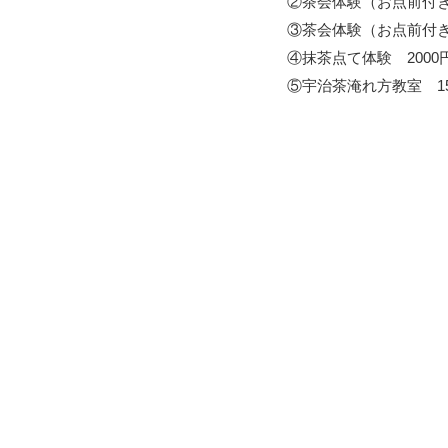
②茶会体験（お点前付き
③茶会体験（お点前付き
④抹茶点て体験 200
⑤宇治茶淹れ方教室 15