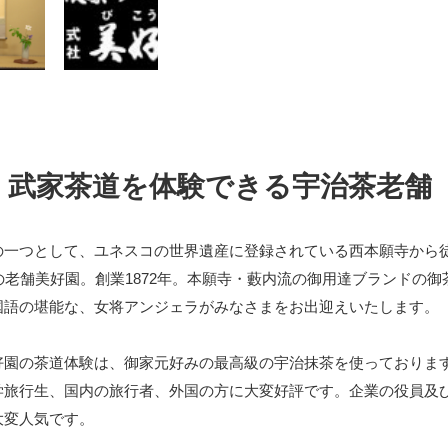
。武家茶道を体験できる宇治茶老舗
の一つとして、ユネスコの世界遺産に登録されている西本願寺から徒
の老舗美好園。創業1872年。本願寺・藪内流の御用達ブランドの
国語の堪能な、女将アンジェラがみなさまをお出迎えいたします。
好園の茶道体験は、御家元好みの最高級の宇治抹茶を使っておりま
学旅行生、国内の旅行者、外国の方に大変好評です。企業の役員及
大変人気です。