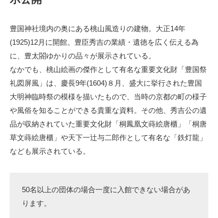
豊国神社境内の奥にある桃山風造りの建物。大正14年
(1925)12月に開館。豊臣秀吉の業績・遺徳を広く伝える為
に、豊太閤ゆかりの品々が展示されている。
なかでも、桃山絵画の傑作として有名な重要文化財「豊国祭
礼図屏風」は、慶長9年(1604)８月、盛大に挙行された豊国
大明神臨時祭の模様を描いたもので、当時の京都の町の様子
や風俗を知ることができる貴重な資料。その他、秀吉公の遺
品が収納されていた重要文化財「桐鳳凰文蒔絵唐櫃」「桐唐
草文蒔絵唐櫃」や天下一辻与二郎作として有名な「鉄灯龍」
なども展示されている。
50名以上の団体の場合一度に入館できない場合があ
ります。