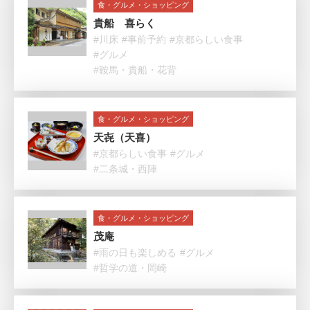
食・グルメ・ショッピング
貴船 喜らく
#川床
#事前予約
#京都らしい食事
#グルメ
#鞍馬・貴船・花背
食・グルメ・ショッピング
天㐂（天喜）
#京都らしい食事
#グルメ
#二条城・西陣
食・グルメ・ショッピング
茂庵
#雨の日も楽しめる
#グルメ
#哲学の道・岡崎