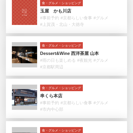
食・グルメ・ショッピング
玉屋 かも川店
#事前予約
#京都らしい食事
#グルメ
#上賀茂・北山・大徳寺
食・グルメ・ショッピング
Dessert&Wine 西洋茶屋 山本
#雨の日も楽しめる
#夜観光
#グルメ
#京都駅周辺
食・グルメ・ショッピング
串くら本店
#事前予約
#京都らしい食事
#グルメ
#市内中心部
食・グルメ・ショッピング