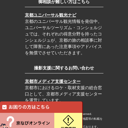
御相談が難しい方はこちら
京都ユニバーサル観光ナビ
京都のユニバーサル観光情報を発信中。
ユニバーサルツーリズム・コンシェルジ
ュでは、それぞれの得意分野を持ったコ
ンシェルジュが、京都の旅の相談事に対
して障害にあった注意事項やアドバイス
を無償でさせていただきます。
撮影支援に関するお問い合わせ
京都市メディア支援センター
京都市におけるロケ・取材支援の総合窓
口として、京都市メディア支援センター
を運営しています。
c Kyoto City Tourism Association All rights reserved.
※本ホームページの内容・写真・イラスト・地図等の転載を
固くお断りします。
※本ホームページの運営は宿泊税を活用しております。