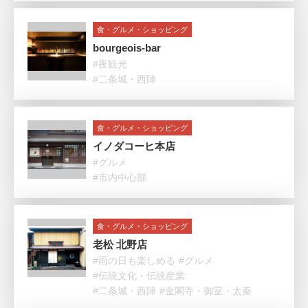
食・グルメ・ショッピング
bourgeois-bar
#夜観光
#二条城・西陣
食・グルメ・ショッピング
イノダコーヒ本店
#グルメ
#市内中心部
食・グルメ・ショッピング
老松 北野店
#雨の日も楽しめる
#グルメ
#伝統文化・伝統産業
#二条城・西陣
#金閣寺・御室・太秦