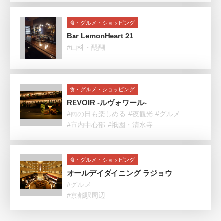
食・グルメ・ショッピング
Bar LemonHeart 21
#山科・醍醐
食・グルメ・ショッピング
REVOIR -ルヴォワール-
#雨の日も楽しめる
#夜観光
#グルメ
#市内中心部
#祇園・清水寺
食・グルメ・ショッピング
オールデイダイニング ラジョウ
#グルメ
#京都駅周辺