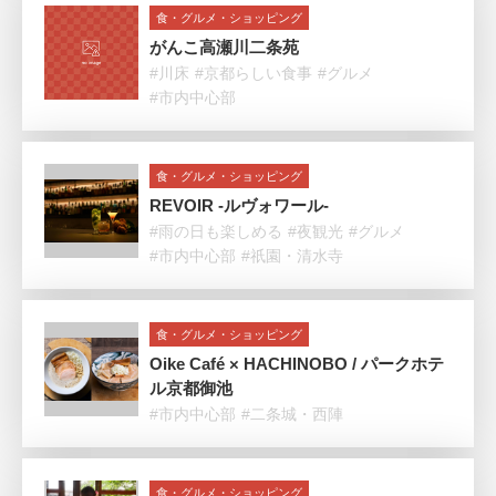
食・グルメ・ショッピング
がんこ高瀬川二条苑
#川床
#京都らしい食事
#グルメ
#市内中心部
食・グルメ・ショッピング
REVOIR -ルヴォワール-
#雨の日も楽しめる
#夜観光
#グルメ
#市内中心部
#祇園・清水寺
食・グルメ・ショッピング
Oike Café × HACHINOBO / パークホテ
ル京都御池
#市内中心部
#二条城・西陣
食・グルメ・ショッピング