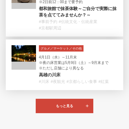
※2日前12：00まで要予約
都和旅館で抹茶体験～ご自分で実際に抹
茶を点ててみませんか？～
#事前予約
#伝統文化・伝統産業
#京都駅周辺
グルメ／マーケット／その他
4月1日（水）～11月末
※夜の床営業は5月9日（土）～9月末まで
※ただし店舗により異なる
高雄の川床
#川床
#夜観光
#京都らしい食事
#紅葉
もっと見る