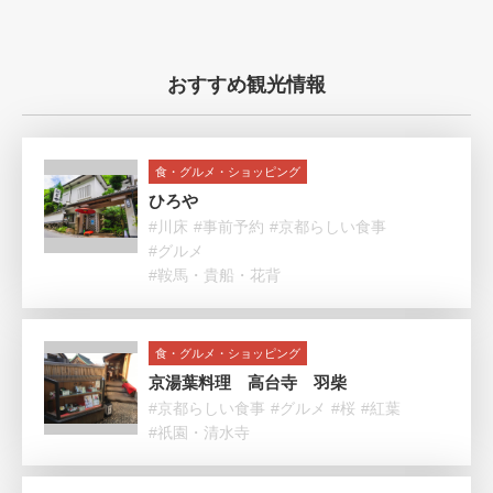
おすすめ観光情報
食・グルメ・ショッピング
ひろや
#川床
#事前予約
#京都らしい食事
#グルメ
#鞍馬・貴船・花背
食・グルメ・ショッピング
京湯葉料理 高台寺 羽柴
#京都らしい食事
#グルメ
#桜
#紅葉
#祇園・清水寺