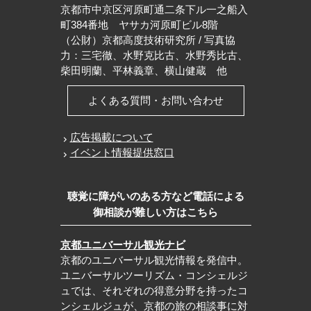
京都市中京区河原町通二条下ル一之船入
町384番地 ヤサカ河原町ビル8階
（公財）京都高度技術研究所 / 写真協
力：三宅徹、水野克比古、水野秀比古、
柴田明蘭、平林義章、横山健蔵 他
よくある質問・お問い合わせ
広告掲載について
イベント情報提供窓口
聴覚に障がいのある方など電話による
御相談が難しい方はこちら
京都ユニバーサル観光ナビ
京都のユニバーサル観光情報を発信中。
ユニバーサルツーリズム・コンシェルジ
ュでは、それぞれの得意分野を持ったコ
ンシェルジュが、京都の旅の相談事に対