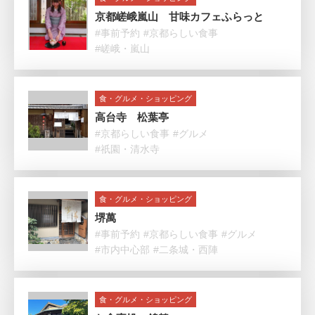
京都嵯峨嵐山 甘味カフェふらっと
#事前予約
#京都らしい食事
#嵯峨・嵐山
食・グルメ・ショッピング
高台寺 松葉亭
#京都らしい食事
#グルメ
#祇園・清水寺
食・グルメ・ショッピング
堺萬
#事前予約
#京都らしい食事
#グルメ
#市内中心部
#二条城・西陣
食・グルメ・ショッピング