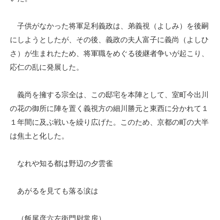
子供がなかった将軍足利義政は、弟義視（よしみ）を後嗣
にしようとしたが、その後、義政の夫人富子に義尚（よしひ
さ）が生まれたため、将軍職をめぐる後継者争いが起こり、
応仁の乱に発展した。
義尚を擁する宗全は、この邸宅を本陣として、室町今出川
の花の御所に陣を置く義視方の細川勝元と東西に分かれて１
１年間に及ぶ戦いを繰り広げた。このため、京都の町の大半
は焦土と化した。
なれや知る都は野辺の夕雲雀
あがるを見ても落る涙は
（飯尾彦六左衛門尉常房）