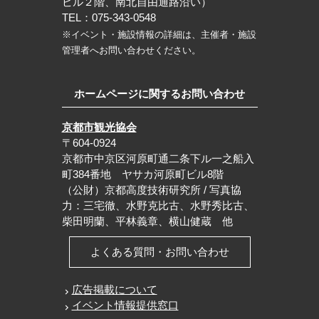
ビル２階、南北自由通路沿い）
TEL：075-343-0548
※イベント・施設情報の詳細は、主催者・施設
管理者へお問い合わせください。
ホームページに関するお問い合わせ
京都市観光協会
〒604-0924
京都市中京区河原町通二条下ル一之船入
町384番地 ヤサカ河原町ビル8階
（公財）京都高度技術研究所 / 写真協
力：三宅徹、水野克比古、水野秀比古、
柴田明蘭、平林義章、横山健蔵 他
よくある質問・お問い合わせ
広告掲載について
イベント情報提供窓口