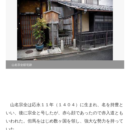
山名宗全邸宅跡
山名宗全は応永１１年（１４０４）に生まれ、名を持豊と
いい、後に宗全と号したが、赤ら顔であったので赤入道とも
いわれた。但馬をはじめ数ヶ国を領し、強大な勢力を持って
いた。