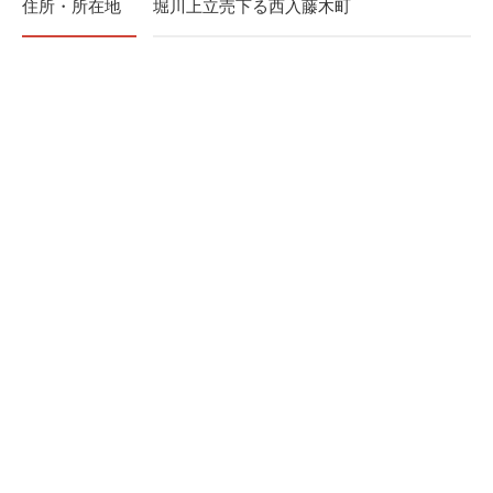
住所・所在地
堀川上立売下る西入藤木町