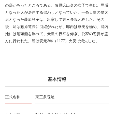
の邸があったところである。藤原氏出身の女子で皇妃、母后
となった人が居住する習わしとなっていた。一条天皇の皇太
后となった藤原詮子は、出家して東三条院と称した。その
後、邸は藤原道長に引継がれたが、邸内は尊美を極め、庭内
池には竜頭船を浮べて、天皇の行幸を仰ぎ、公家の遊宴が盛
んに行われた。邸は安元3年（1177）火災で焼失した。
基本情報
正式名称
東三条院址