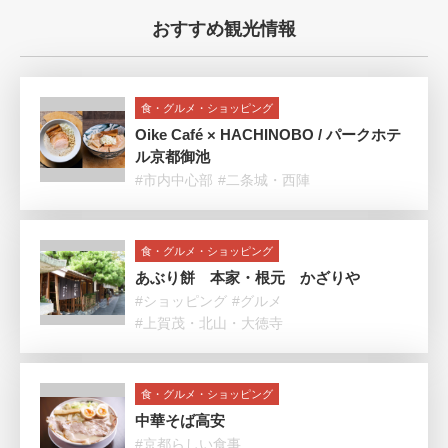
おすすめ観光情報
食・グルメ・ショッピング
Oike Café × HACHINOBO / パークホテ
ル京都御池
#市内中心部
#二条城・西陣
食・グルメ・ショッピング
あぶり餅 本家・根元 かざりや
#ショッピング
#グルメ
#上賀茂・北山・大徳寺
食・グルメ・ショッピング
中華そば高安
#京都らしい食事