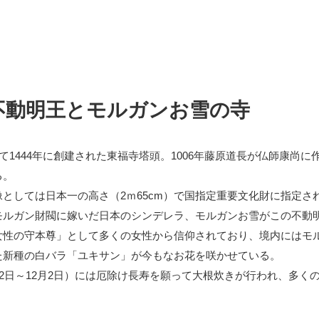
不動明王とモルガンお雪の寺
して1444年に創建された東福寺塔頭。1006年藤原道長が仏師康尚
る。
としては日本一の高さ（2ｍ65cm）で国指定重要文化財に指定さ
モルガン財閥に嫁いだ日本のシンデレラ、モルガンお雪がこの不動
女性の守本尊」として多くの女性から信仰されており、境内にはモ
た新種の白バラ「ユキサン」が今もなお花を咲かせている。
12日～12月2日）には厄除け長寿を願って大根炊きが行われ、多く