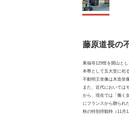
藤原道長の
東福寺129世を開山と
本尊として五大堂に祀
不動明王坐像は木造坐像
また、近代においては
から、現在では「働く
にフランスから贈られ
秋の特別拝観時（11月