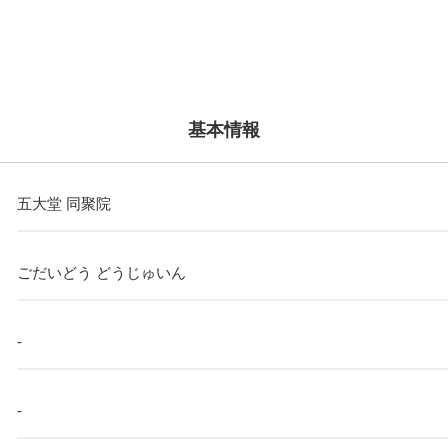
基本情報
五大堂 同聚院
ごだいどう どうじゅいん
-
-