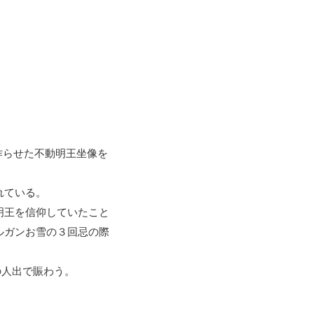
に作らせた不動明王坐像を
れている。
明王を信仰していたこと
ルガンお雪の３回忌の際
の人出で賑わう。