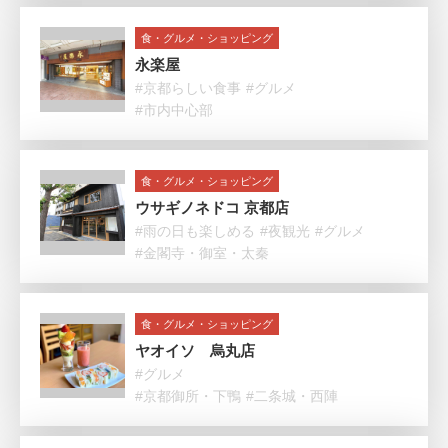
食・グルメ・ショッピング
永楽屋
#京都らしい食事
#グルメ
#市内中心部
食・グルメ・ショッピング
ウサギノネドコ 京都店
#雨の日も楽しめる
#夜観光
#グルメ
#金閣寺・御室・太秦
食・グルメ・ショッピング
ヤオイソ 烏丸店
#グルメ
#京都御所・下鴨
#二条城・西陣