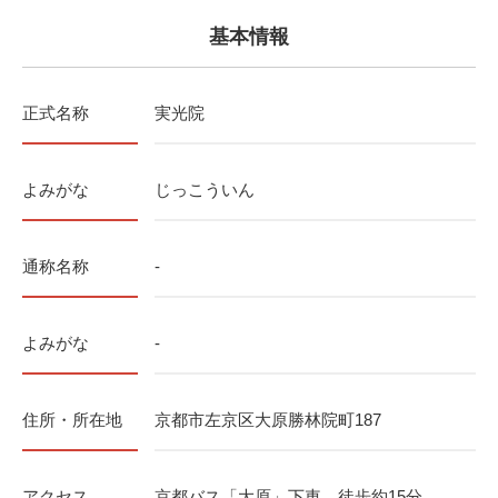
基本情報
正式名称
実光院
よみがな
じっこういん
通称名称
-
よみがな
-
住所・所在地
京都市左京区大原勝林院町187
アクセス
京都バス「大原」下車、徒歩約15分