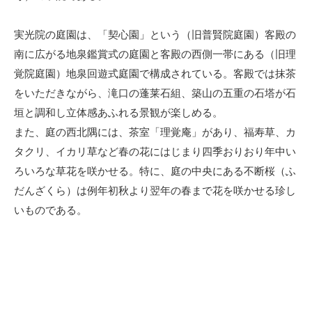
実光院の庭園は、「契心園」という（旧普賢院庭園）客殿の
南に広がる地泉鑑賞式の庭園と客殿の西側一帯にある（旧理
覚院庭園）地泉回遊式庭園で構成されている。客殿では抹茶
をいただきながら、滝口の蓬莱石組、築山の五重の石塔が石
垣と調和し立体感あふれる景観が楽しめる。
また、庭の西北隅には、茶室「理覚庵」があり、福寿草、カ
タクリ、イカリ草など春の花にはじまり四季おりおり年中い
ろいろな草花を咲かせる。特に、庭の中央にある不断桜（ふ
だんざくら）は例年初秋より翌年の春まで花を咲かせる珍し
いものである。