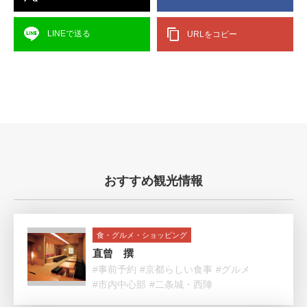
LINEで送る
URLをコピー
おすすめ観光情報
食・グルメ・ショッピング
直曾 撰
#事前予約
#京都らしい食事
#グルメ
#市内中心部
#二条城・西陣