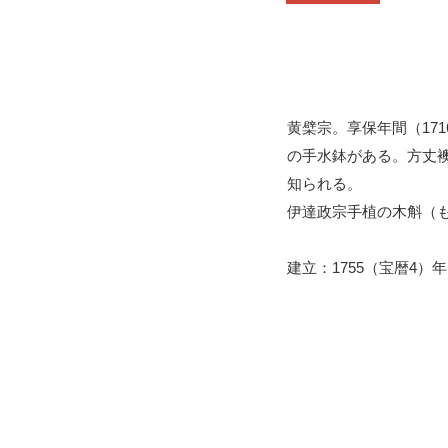
黄檗宗。享保年間（17
の手水鉢がある。方丈
知られる。
伊達政宗手植の木斛（
建立：1755（宝暦4）年