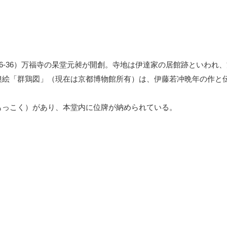
16-36）万福寺の杲堂元昶が開創。寺地は伊達家の居館跡といわれ
襖絵「群鶏図」（現在は京都博物館所有）は、伊藤若冲晩年の作と
もっこく）があり、本堂内に位牌が納められている。