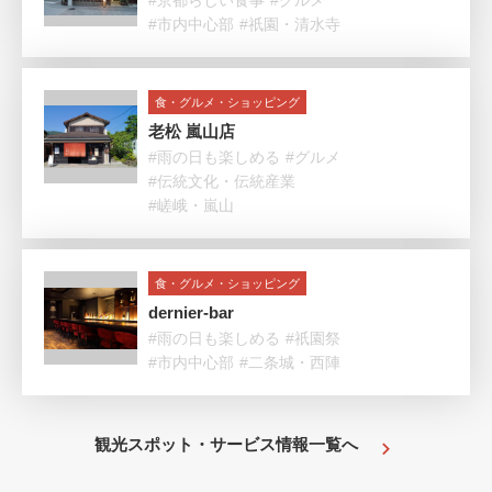
#京都らしい食事
#グルメ
#市内中心部
#祇園・清水寺
食・グルメ・ショッピング
老松 嵐山店
#雨の日も楽しめる
#グルメ
#伝統文化・伝統産業
#嵯峨・嵐山
食・グルメ・ショッピング
dernier-bar
#雨の日も楽しめる
#祇園祭
#市内中心部
#二条城・西陣
観光スポット・サービス情報一覧へ