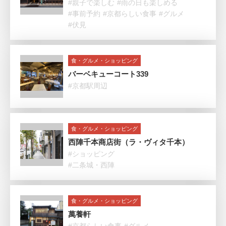
#親子で楽しむ
#雨の日も楽しめる
#事前予約
#京都らしい食事
#グルメ
#伏見
食・グルメ・ショッピング
バーベキューコート339
#京都駅周辺
食・グルメ・ショッピング
西陣千本商店街（ラ・ヴィタ千本）
#ショッピング
#二条城・西陣
食・グルメ・ショッピング
萬養軒