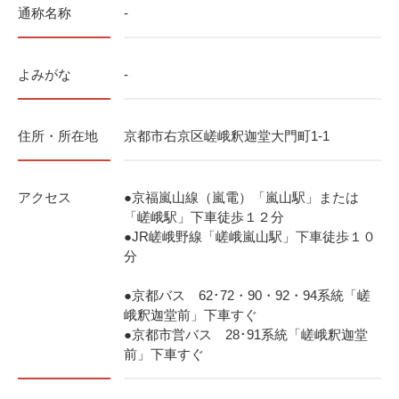
通称名称
-
よみがな
-
住所・所在地
京都市右京区嵯峨釈迦堂大門町1-1
アクセス
●京福嵐山線（嵐電）「嵐山駅」または
「嵯峨駅」下車徒歩１２分
●JR嵯峨野線「嵯峨嵐山駅」下車徒歩１０
分
●京都バス 62･72・90・92・94系統「嵯
峨釈迦堂前」下車すぐ
●京都市営バス 28･91系統「嵯峨釈迦堂
前」下車すぐ