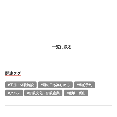
一覧に戻る
関連タグ
#工房・体験施設
#雨の日も楽しめる
#事前予約
#グルメ
#伝統文化・伝統産業
#嵯峨・嵐山