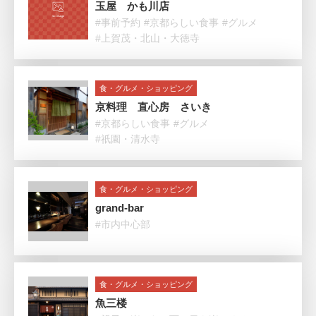
玉屋 かも川店
#事前予約
#京都らしい食事
#グルメ
#上賀茂・北山・大徳寺
食・グルメ・ショッピング
京料理 直心房 さいき
#京都らしい食事
#グルメ
#祇園・清水寺
食・グルメ・ショッピング
grand-bar
#市内中心部
食・グルメ・ショッピング
魚三楼