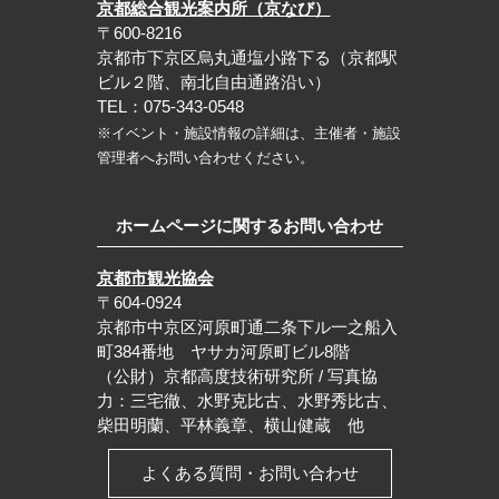
京都総合観光案内所（京なび）
〒600-8216
京都市下京区烏丸通塩小路下る（京都駅
ビル２階、南北自由通路沿い）
TEL：075-343-0548
※イベント・施設情報の詳細は、主催者・施設
管理者へお問い合わせください。
ホームページに関するお問い合わせ
京都市観光協会
〒604-0924
京都市中京区河原町通二条下ル一之船入
町384番地 ヤサカ河原町ビル8階
（公財）京都高度技術研究所 / 写真協
力：三宅徹、水野克比古、水野秀比古、
柴田明蘭、平林義章、横山健蔵 他
よくある質問・お問い合わせ