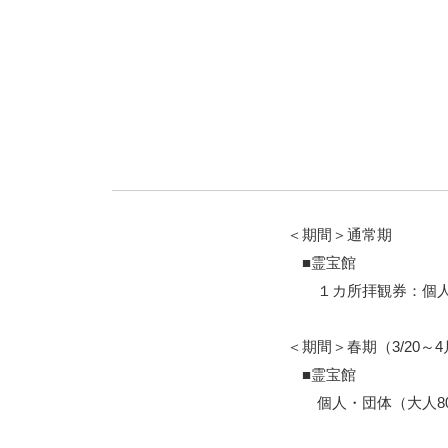
＜期間＞通常期
■霊宝館
１カ所拝観券：個人・団
＜期間＞春期（3/20～
■霊宝館
個人・団体（大人800