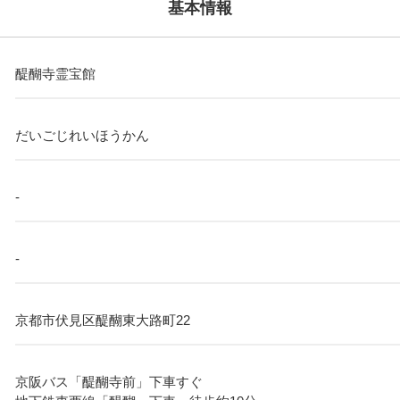
基本情報
醍醐寺霊宝館
だいごじれいほうかん
-
-
京都市伏見区醍醐東大路町22
京阪バス「醍醐寺前」下車すぐ