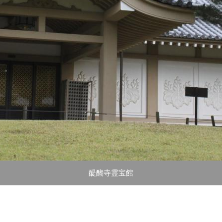
醍醐寺霊宝館