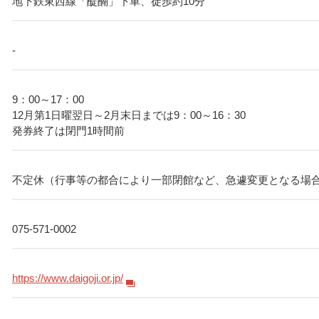
地下鉄東西線「醍醐」下車、徒歩約10分
-
9：00～17：00
12月第1日曜翌日～2月末日までは9：00～16：30
発券終了は閉門1時間前
不定休（行事等の都合により一部閉館など、急遽変更となる場
075-571-0002
https://www.daigoji.or.jp/