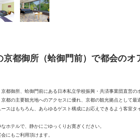
の京都御所（蛤御門前）で都会のオ
、京都御所、蛤御門前にある日本私立学校振興・共済事業団直営の
、京都の主要観光地へのアクセスに優れ、京都の観光拠点として最
ユースはもちろん、あらゆるゲスト構成にお応えできるよう客室タ
静なホテルで、静かにごゆっくりお寛ぎください。
宴会にもご利用頂けます。