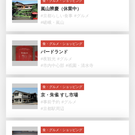
食・グルメ・ショッピング
嵐山辨慶（休業中）
#京都らしい食事
#グルメ
#嵯峨・嵐山
食・グルメ・ショッピング
バードランド
#夜観光
#グルメ
#市内中心部
#祇園・清水寺
食・グルメ・ショッピング
京・朱雀 すし市場
#事前予約
#グルメ
#京都駅周辺
食・グルメ・ショッピング