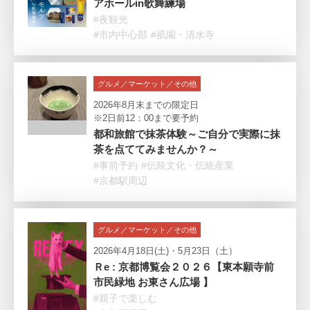
アホールin歌舞練場
#夜観光
#市内中心部
#祇園・清水寺
グルメ／マーケット／その他
2026年8月末までの限定日
※2日前12：00まで要予約
都和旅館で抹茶体験～ご自分で実際に抹
茶を点ててみませんか？～
#事前予約
#伝統文化・伝統産業
#京都駅周辺
グルメ／マーケット／その他
2026年4月18日(土)・5月23日（土）
Ｒe : 京都博覧会２０２６【東本願寺前
市民緑地 お東さん広場 】
#親子で楽しむ