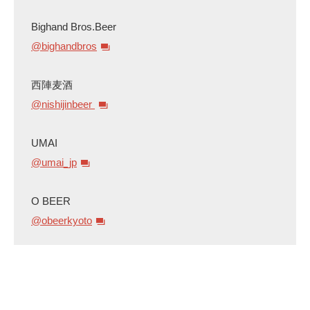
Bighand Bros.Beer
@bighandbros
西陣麦酒
@nishijinbeer
UMAI
@umai_jp
O BEER
@obeerkyoto