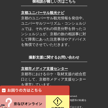
御相談が難しい方はこちら
京都ユニバーサル観光ナビ
京都のユニバーサル観光情報を発信中。
ユニバーサルツーリズム・コンシェルジ
ュでは、それぞれの得意分野を持ったコ
ンシェルジュが、京都の旅の相談事に対
して障害にあった注意事項やアドバイス
を無償でさせていただきます。
撮影支援に関するお問い合わせ
京都市メディア支援センター
京都市におけるロケ・取材支援の総合窓
口として、京都市メディア支援センター
を運営しています。
c Kyoto City Tourism Association All rights reserved.
※本ホームページの内容・写真・イラスト・地図等の転載を
固くお断りします。
※本ホームページの運営は宿泊税を活用しております。