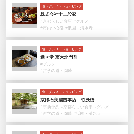
食・グルメ・ショッピング
株式会社十二段家
#京都らしい食事
#グルメ
#市内中心部
#祇園・清水寺
食・グルメ・ショッピング
進々堂 京大北門前
#グルメ
#哲学の道・岡崎
食・グルメ・ショッピング
京懐石美濃吉本店 竹茂楼
#事前予約
#京都らしい食事
#グルメ
#哲学の道・岡崎
#祇園・清水寺