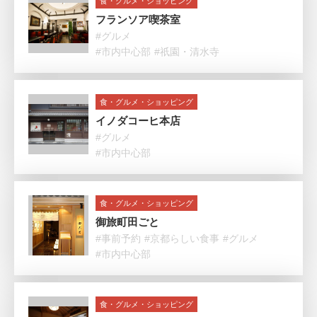
食・グルメ・ショッピング
フランソア喫茶室
#グルメ
#市内中心部
#祇園・清水寺
食・グルメ・ショッピング
イノダコーヒ本店
#グルメ
#市内中心部
食・グルメ・ショッピング
御旅町田ごと
#事前予約
#京都らしい食事
#グルメ
#市内中心部
食・グルメ・ショッピング