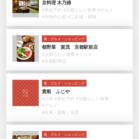
京料理 木乃婦
#事前予約
#京都らしい食事
#グルメ
#市内中心部
#二条城・西陣
食・グルメ・ショッピング
都野菜 賀茂 京都駅前店
#京都らしい食事
#グルメ
#京都駅周辺
食・グルメ・ショッピング
貴船 ふじや
#川床
#事前予約
#京都らしい食事
#グルメ
#鞍馬・貴船・花背
食・グルメ・ショッピング