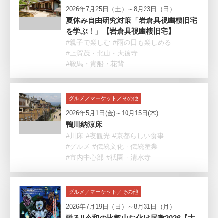
2026年7月25日（土）～8月23日（日）
夏休み自由研究対策「岩倉具視幽棲旧宅
を学ぶ！」【岩倉具視幽棲旧宅】
#親子で楽しむ
#雨の日も楽しめる
#上賀茂・北山・大徳寺
#鞍馬・貴船・花背
グルメ／マーケット／その他
2026年5月1日(金)～10月15日(木)
鴨川納涼床
#川床
#夜観光
#京都らしい食事
#グルメ
#伝統文化・伝統産業
#市内中心部
#祇園・清水寺
グルメ／マーケット／その他
2026年7月19日（日）～8月31日（月）
甦る‼令和の比叡山お化け屋敷2026【大