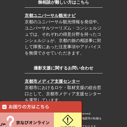
御相談が難しい方はこちら
京都ユニバーサル観光ナビ
京都のユニバーサル観光情報を発信中。
ユニバーサルツーリズム・コンシェルジ
ュでは、それぞれの得意分野を持ったコ
ンシェルジュが、京都の旅の相談事に対
して障害にあった注意事項やアドバイス
を無償でさせていただきます。
撮影支援に関するお問い合わせ
京都市メディア支援センター
京都市におけるロケ・取材支援の総合窓
口として、京都市メディア支援センター
を運営しています。
c Kyoto City Tourism Association All rights reserved.
※本ホームページの内容・写真・イラスト・地図等の転載を
固くお断りします。
※本ホームページの運営は宿泊税を活用しております。