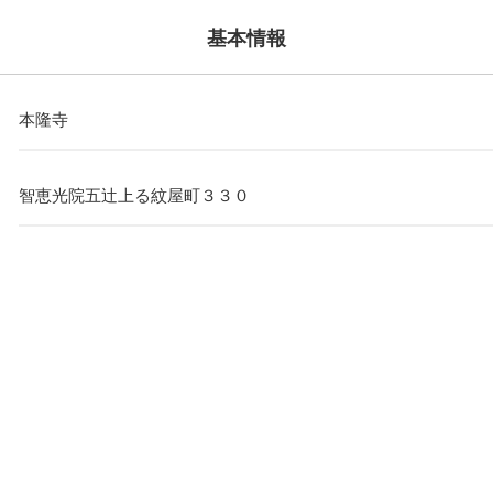
基本情報
本隆寺
智恵光院五辻上る紋屋町３３０