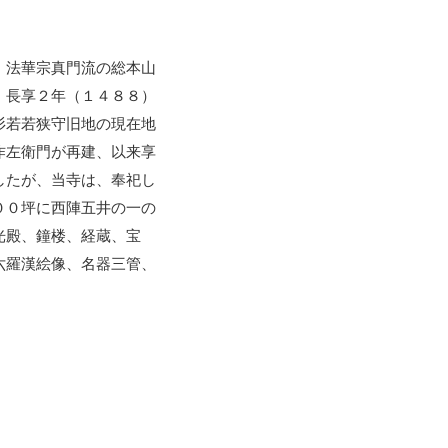
、法華宗真門流の総本山
。長享２年（１４８８）
杉若若狭守旧地の現在地
作左衛門が再建、以来享
したが、当寺は、奉祀し
００坪に西陣五井の一の
光殿、鐘楼、経蔵、宝
六羅漢絵像、名器三管、