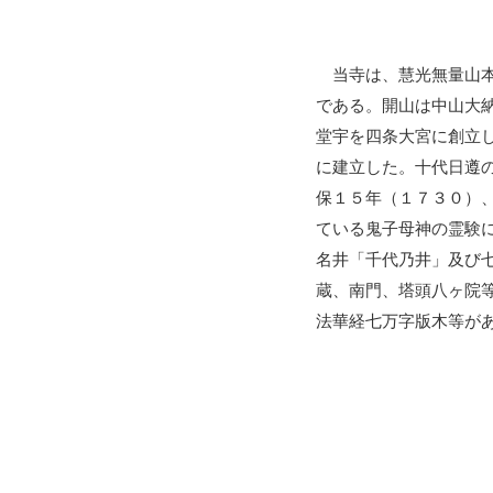
当寺は、慧光無量山本
である。開山は中山大
堂宇を四条大宮に創立
に建立した。十代日遵
保１５年（１７３０）
ている鬼子母神の霊験
名井「千代乃井」及び
蔵、南門、塔頭八ヶ院
法華経七万字版木等が