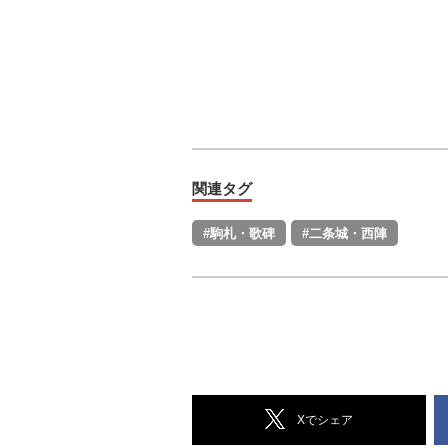
関連タグ
#駒札・歌碑
#二条城・西陣
Xでシェア