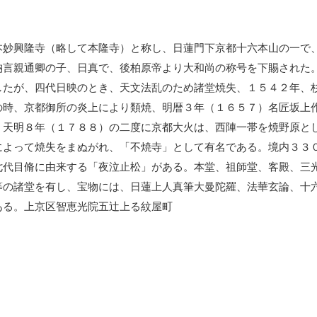
妙興隆寺（略して本隆寺）と称し、日蓮門下京都十六本山の一で
納言親通卿の子、日真で、後柏原帝より大和尚の称号を下賜された
したが、四代日映のとき、天文法乱のため諸堂焼失、１５４２年、
の時、京都御所の炎上により類焼、明暦３年（１６５７）名匠坂上
、天明８年（１７８８）の二度に京都大火は、西陣一帯を焼野原と
によって焼失をまぬがれ、「不焼寺」として有名である。境内３３
七代目脩に由来する「夜泣止松」がある。本堂、祖師堂、客殿、三
等の諸堂を有し、宝物には、日蓮上人真筆大曼陀羅、法華玄論、十
ある。上京区智恵光院五辻上る紋屋町