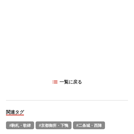
一覧に戻る
関連タグ
#駒札・歌碑
#京都御所・下鴨
#二条城・西陣