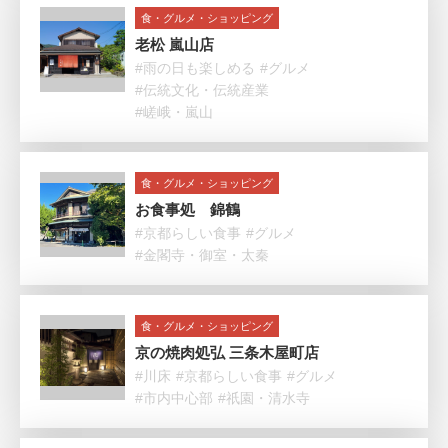
食・グルメ・ショッピング
老松 嵐山店
#雨の日も楽しめる
#グルメ
#伝統文化・伝統産業
#嵯峨・嵐山
食・グルメ・ショッピング
お食事処 錦鶴
#京都らしい食事
#グルメ
#金閣寺・御室・太秦
食・グルメ・ショッピング
京の焼肉処弘 三条木屋町店
#川床
#京都らしい食事
#グルメ
#市内中心部
#祇園・清水寺