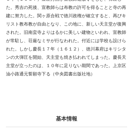
た。秀吉の死後、宣教師らは布教の許可を得ることと寺の再
建に努力した。関ヶ原合戦で徳川政権が確立すると、再びキ
リスト教布教が自由となり、この地に、新しい天主堂が復興
された。旧南蛮寺よりはるかに美しい建物といわれ、宣教師
が常駐し、荘厳なミサが行なわれた。付近には学校も設けら
れた。しかし慶長１７年（１６１２）、徳川幕府はキリシタ
ンの大弾圧を開始、天主堂も焼き払われてしまった。慶長天
主堂が立ったのは、１０年に足りない期間であった。上京区
油小路通元誓願寺下る（中央図書出版社地）
基本情報