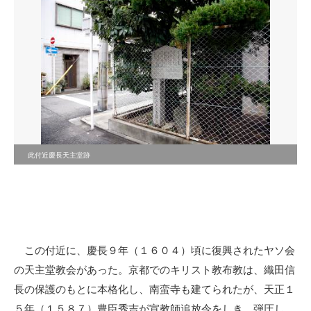
此付近慶長天主堂跡
この付近に、慶長９年（１６０４）頃に復興されたヤソ会
の天主堂教会があった。京都でのキリスト教布教は、織田信
長の保護のもとに本格化し、南蛮寺も建てられたが、天正１
５年（１５８７）豊臣秀吉が宣教師追放令をしき、弾圧し