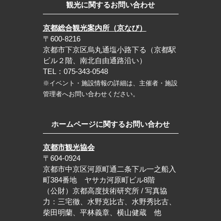
観光に関するお問い合わせ
京都総合観光案内所（京なび）
〒600-8216
京都市下京区烏丸通塩小路下る（京都駅
ビル２階、南北自由通路沿い）
TEL：075-343-0548
※イベント・施設情報の詳細は、主催者・施設
管理者へお問い合わせください。
ホームページに関するお問い合わせ
京都市観光協会
〒604-0924
京都市中京区河原町通二条下ル一之船入
町384番地 ヤサカ河原町ビル8階
（公財）京都高度技術研究所 / 写真協
力：三宅徹、水野克比古、水野秀比古、
柴田明蘭、平林義章、横山健蔵 他