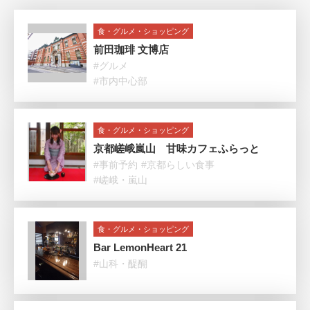
食・グルメ・ショッピング
前田珈琲 文博店
#グルメ
#市内中心部
食・グルメ・ショッピング
京都嵯峨嵐山 甘味カフェふらっと
#事前予約
#京都らしい食事
#嵯峨・嵐山
食・グルメ・ショッピング
Bar LemonHeart 21
#山科・醍醐