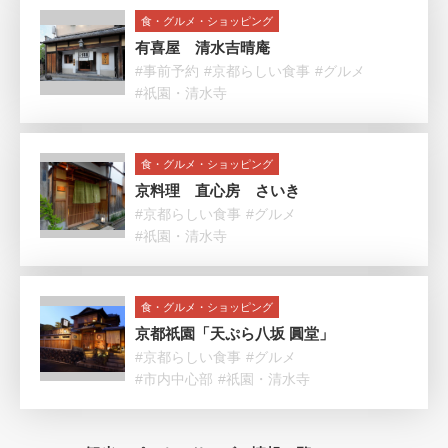
食・グルメ・ショッピング
有喜屋 清水吉晴庵
#事前予約
#京都らしい食事
#グルメ
#祇園・清水寺
食・グルメ・ショッピング
京料理 直心房 さいき
#京都らしい食事
#グルメ
#祇園・清水寺
食・グルメ・ショッピング
京都祇園「天ぷら八坂 圓堂」
#京都らしい食事
#グルメ
#市内中心部
#祇園・清水寺