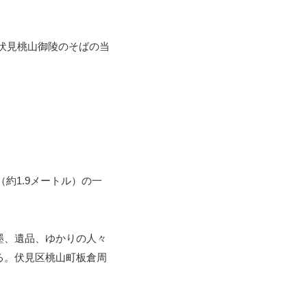
、伏見桃山御陵のそばの当
約1.9メートル）の一
墨、遺品、ゆかりの人々
る。伏見区桃山町板倉周