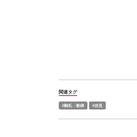
関連タグ
#駒札・歌碑
#伏見