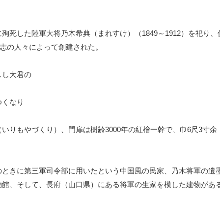
死した陸軍大将乃木希典（まれすけ）（1849～1912）を祀り
）有志の人々によって創建された。
し大君の
ゆくなり
りもやづくり）、門扉は樹齢3000年の紅檜一幹で、巾6尺3寸余（
ときに第三軍司令部に用いたという中国風の民家、乃木将軍の遺
物館、そして、長府（山口県）にある将軍の生家を模した建物があ