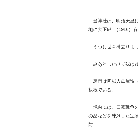
当神社は、明治天皇に殉
地に大正5年（1916
うつし世を神去りまし
みあとしたひて我は
表門は四脚入母屋造（い
枚板である。
境内には、日露戦争の
の品などを陳列した宝
防