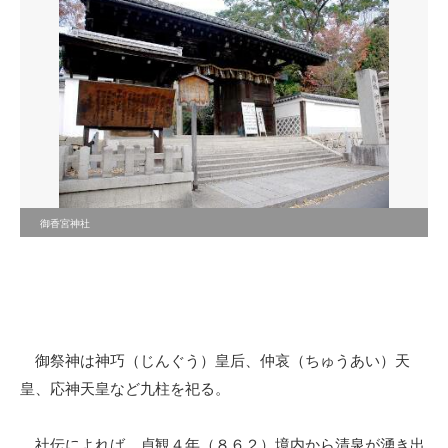
御香宮神社
御祭神は神巧（じんぐう）皇后、仲哀（ちゅうあい）天
皇、応神天皇など九柱を祀る。
社伝によれば、貞観４年（８６２）境内から清泉が湧き出