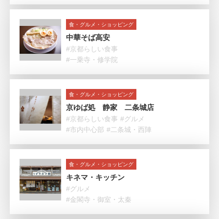
食・グルメ・ショッピング
中華そば高安
#京都らしい食事
#一乗寺・修学院
食・グルメ・ショッピング
京ゆば処 静家 二条城店
#京都らしい食事
#グルメ
#市内中心部
#二条城・西陣
食・グルメ・ショッピング
キネマ・キッチン
#グルメ
#金閣寺・御室・太秦