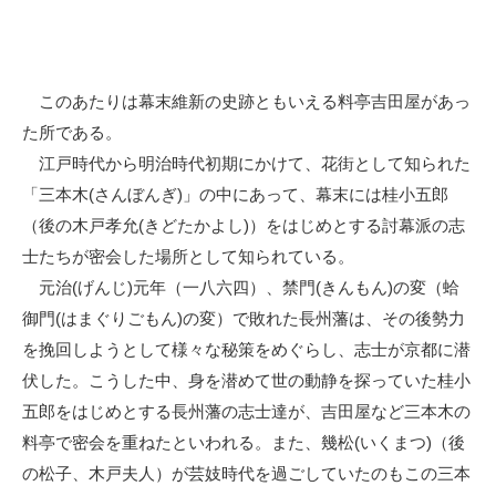
このあたりは幕末維新の史跡ともいえる料亭吉田屋があっ
た所である。
江戸時代から明治時代初期にかけて、花街として知られた
「三本木(さんぼんぎ)」の中にあって、幕末には桂小五郎
（後の木戸孝允(きどたかよし)）をはじめとする討幕派の志
士たちが密会した場所として知られている。
元治(げんじ)元年（一八六四）、禁門(きんもん)の変（蛤
御門(はまぐりごもん)の変）で敗れた長州藩は、その後勢力
を挽回しようとして様々な秘策をめぐらし、志士が京都に潜
伏した。こうした中、身を潜めて世の動静を探っていた桂小
五郎をはじめとする長州藩の志士達が、吉田屋など三本木の
料亭で密会を重ねたといわれる。また、幾松(いくまつ)（後
の松子、木戸夫人）が芸妓時代を過ごしていたのもこの三本