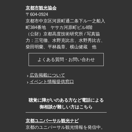
京都市観光協会
〒604-0924
京都市中京区河原町通二条下ル一之船入
町384番地 ヤサカ河原町ビル8階
（公財）京都高度技術研究所 / 写真協
力：三宅徹、水野克比古、水野秀比古、
柴田明蘭、平林義章、横山健蔵 他
よくある質問・お問い合わせ
広告掲載について
イベント情報提供窓口
聴覚に障がいのある方など電話による
御相談が難しい方はこちら
京都ユニバーサル観光ナビ
京都のユニバーサル観光情報を発信中。