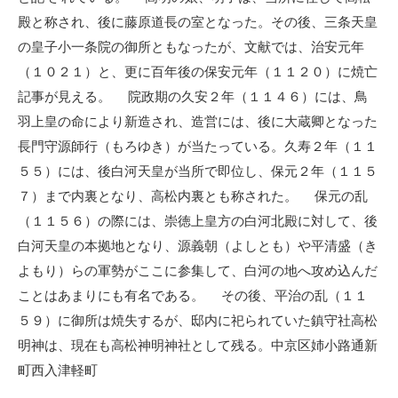
殿と称され、後に藤原道長の室となった。その後、三条天皇
の皇子小一条院の御所ともなったが、文献では、治安元年
（１０２１）と、更に百年後の保安元年（１１２０）に焼亡
記事が見える。 院政期の久安２年（１１４６）には、鳥
羽上皇の命により新造され、造営には、後に大蔵卿となった
長門守源師行（もろゆき）が当たっている。久寿２年（１１
５５）には、後白河天皇が当所で即位し、保元２年（１１５
７）まで内裏となり、高松内裏とも称された。 保元の乱
（１１５６）の際には、崇徳上皇方の白河北殿に対して、後
白河天皇の本拠地となり、源義朝（よしとも）や平清盛（き
よもり）らの軍勢がここに参集して、白河の地へ攻め込んだ
ことはあまりにも有名である。 その後、平治の乱（１１
５９）に御所は焼失するが、邸内に祀られていた鎮守社高松
明神は、現在も高松神明神社として残る。中京区姉小路通新
町西入津軽町