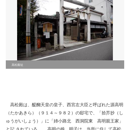
高松殿址
高松殿は、醍醐天皇の皇子、西宮左大臣と呼ばれた源高明
（たかあきら）（９１４～９８２）の邸宅で、「拾芥抄（し
ゅうがいしょう）」に「姉小路北 西洞院東 高明親王家」
と記 されている。 高明の娘、明子は、当所に住して高松