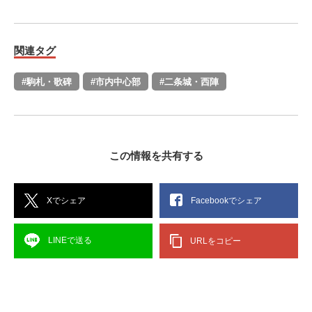
関連タグ
#駒札・歌碑
#市内中心部
#二条城・西陣
この情報を共有する
Xでシェア
Facebookでシェア
LINEで送る
URLをコピー