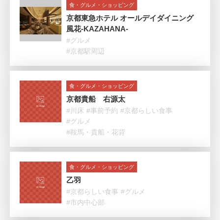
食・グルメ・ショッピング
京都東急ホテル オールデイダイニング
風花‐KAZAHANA-
#グルメ
#京都駅周辺
食・グルメ・ショッピング
京都貴船 右源太
#川床
#事前予約
#京都らしい食事
#グルメ
#鞍馬・貴船・花背
食・グルメ・ショッピング
乙羽
#京都らしい食事
#グルメ
#市内中心部