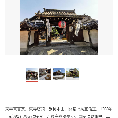
東寺真言宗。東寺塔頭・別格本山。開基は杲宝僧正。1308年
（延慶1）東寺に帰依した後宇多法皇が、西院に参籠中、二