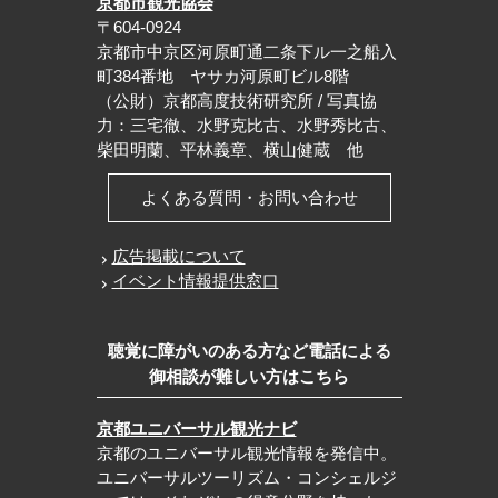
京都市観光協会
〒604-0924
京都市中京区河原町通二条下ル一之船入
町384番地 ヤサカ河原町ビル8階
（公財）京都高度技術研究所 / 写真協
力：三宅徹、水野克比古、水野秀比古、
柴田明蘭、平林義章、横山健蔵 他
よくある質問・お問い合わせ
広告掲載について
イベント情報提供窓口
聴覚に障がいのある方など電話による
御相談が難しい方はこちら
京都ユニバーサル観光ナビ
京都のユニバーサル観光情報を発信中。
ユニバーサルツーリズム・コンシェルジ