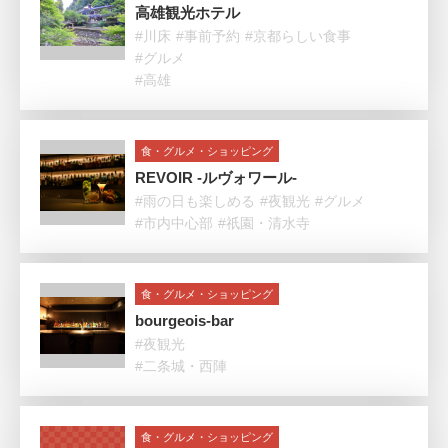
高雄観光ホテル
#川床
#事前予約
#京都らしい食事
#グルメ
#高雄
食・グルメ・ショッピング
REVOIR -ルヴォワール-
#雨の日も楽しめる
#夜観光
#グルメ
#市内中心部
#祇園・清水寺
食・グルメ・ショッピング
bourgeois-bar
#夜観光
#二条城・西陣
食・グルメ・ショッピング