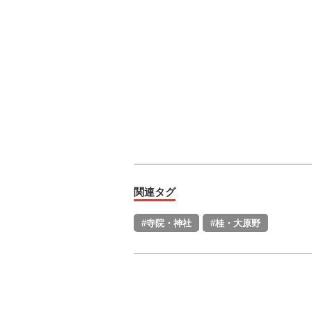
関連タグ
#寺院・神社
#桂・大原野